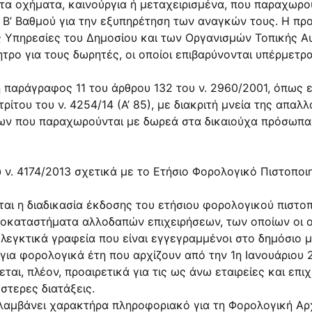
ητα οχήματα, καινούργια ή μεταχειρισμένα, που παραχωρο
 Β’ Βαθμού για την εξυπηρέτηση των αναγκών τους. Η προ
ς Υπηρεσίες του Δημοσίου και των Οργανισμών Τοπικής Αυ
ητρο για τους δωρητές, οι οποίοι επιβαρύνονται υπέρμετ
η παράγραφος 11 του άρθρου 132 του ν. 2960/2001, όπως 
ρίτου του ν. 4254/14 (Α’ 85), με διακριτή μνεία της απ
ων που παραχωρούνται με δωρεά στα δικαιούχα πρόσωπα
 ν. 4174/2013 σχετικά με το Ετήσιο Φορολογικό Πιστοποι
ται η διαδικασία έκδοσης του ετήσιου φορολογικού πιστοπο
υποκαταστήματα αλλοδαπών επιχειρήσεων, των οποίων οι 
εγκτικά γραφεία που είναι εγγεγραμμένοι στο δημόσιο μη
για φορολογικά έτη που αρχίζουν από την 1η Ιανουάριου 
ται, πλέον, προαιρετικά για τις ως άνω εταιρείες και επιχ
στερες διατάξεις.
σλαμβάνει χαρακτήρα πληροφοριακό για τη Φορολογική Αρ