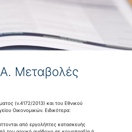
ΙΑ. Μεταβολές
ατος (ν.4172/2013) και του Εθνικού
είου Οικονομικών. Ειδικότερα:
ράττονται από εργολήπτες κατασκευής
από τον αρχικό ανάδοχο σε κοινοπραξία ή