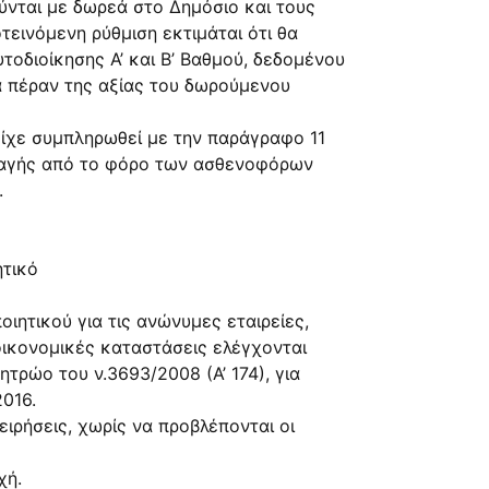
ύνται με δωρεά στο Δημόσιο και τους
τεινόμενη ρύθμιση εκτιμάται ότι θα
τοδιοίκησης Α’ και Β’ Βαθμού, δεδομένου
ρα πέραν της αξίας του δωρούμενου
είχε συμπληρωθεί με την παράγραφο 11
αλλαγής από το φόρο των ασθενοφόρων
.
ητικό
ιητικού για τις ανώνυμες εταιρείες,
οικονομικές καταστάσεις ελέγχονται
τρώο του ν.3693/2008 (Α’ 174), για
2016.
ειρήσεις, χωρίς να προβλέπονται οι
χή.