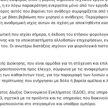
ος, η εν λόγω παρακράτηση ενεργείται μόνο από τον εργο
όρος αυτός που βαρύνει τον ανάδοχο συμψηφίζεται από 
ς με βάση βεβαίωση που χορηγεί ο ανάδοχος. Περιγράφοντ
η αναδρομική ισχύς αυτών σε σχέση με αποκτηθέντα εισο
ωτική που ισχύει σήμερα, η έκδοση του ετήσιου φορολογι
ευθύνης και τα υποκαταστήματα αλλοδαπών επιχειρήσεων, 
του. Οι ανωτέρω διατάξεις ισχύουν για φορολογικά πιστο
ής Διοίκησης, που είναι αρμόδια για τη στόχευση και επ
ραιοποιούνται προς έλεγχο, σύμφωνα με τις αναφερόμενες
ση των καθηκόντων τους, για την παραγραφή των λοιπών 
 περίπτωσης που ενήργησαν με δόλο ή βαρεία αμέλεια κ.λ
ατος Δίωξης Οικονομικού Εγκλήματος (ΣΔΟΕ), στις υπηρεσ
 σχετικά με τα προϊόντα και τις υπηρεσίες που διακινούν
ιοποιούνται στο στεγασμένο και υπαίθριο εμπόριο.