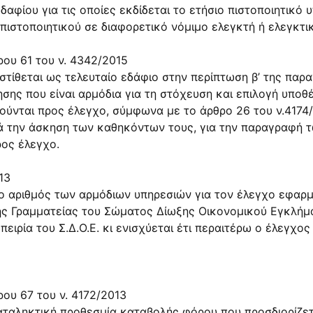
εδαφίου για τις οποίες εκδίδεται το ετήσιο πιστοποιητικό
πιστοποιητικού σε διαφορετικό νόμιμο ελεγκτή ή ελεγκτι
ου 61 του ν. 4342/2015
στίθεται ως τελευταίο εδάφιο στην περίπτωση β’ της παρ
κησης που είναι αρμόδια για τη στόχευση και επιλογή υπο
ύνται προς έλεγχο, σύμφωνα με το άρθρο 26 του ν.4174/
ατά την άσκηση των καθηκόντων τους, για την παραγραφή
ρος έλεγχο.
13
 ο αριθμός των αρμόδιων υπηρεσιών για τον έλεγχο εφαρμ
κής Γραμματείας του Σώματος Δίωξης Οικονομικού Εγκλήματ
ειρία του Σ.Δ.Ο.Ε. κι ενισχύεται έτι περαιτέρω ο έλεγχο
ου 67 του ν. 4172/2013
καταληκτική προθεσμία καταβολής φόρου που προσδιορίζε