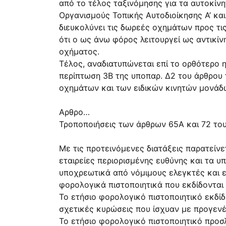
από το τέλος ταξινόμησης για τα αυτοκίν
Οργανισμούς Τοπικής Αυτοδιοίκησης Α’ και
διευκολύνει τις δωρεές οχημάτων προς τι
ότι ο ως άνω φόρος λειτουργεί ως αντικίν
οχήματος.
Τέλος, αναδιατυπώνεται επί το ορθότερο 
περίπτωση 3Β της υποπαρ. Δ2 του άρθρου τ
οχημάτων και των ειδικών κινητών μονάδ
Αρθρο…
Τροποποιήσεις των άρθρων 65Α και 72 του
Με τις προτεινόμενες διατάξεις παρατείνε
εταιρείες περιορισμένης ευθύνης και τα 
υποχρεωτικά από νόμιμους ελεγκτές και ελ
φορολογικά πιστοποιητικά που εκδίδονται 
Το ετήσιο φορολογικό πιστοποιητικό εκδίδε
σχετικές κυρώσεις που ίσχυαν με προγενέ
Το ετήσιο φορολογικό πιστοποιητικό προ