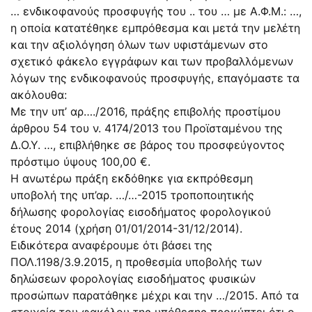
… ενδικοφανούς προσφυγής του .. του … με Α.Φ.Μ.: …,
η οποία κατατέθηκε εμπρόθεσμα και μετά την μελέτη
και την αξιολόγηση όλων των υφιστάμενων στο
σχετικό φάκελο εγγράφων και των προβαλλόμενων
λόγων της ενδικοφανούς προσφυγής, επαγόμαστε τα
ακόλουθα:
Με την υπ’ αρ…./2016, πράξης επιβολής προστίμου
άρθρου 54 του ν. 4174/2013 του Προϊσταμένου της
Δ.Ο.Υ. …, επιβλήθηκε σε βάρος του προσφεύγοντος
πρόστιμο ύψους 100,00 €.
Η ανωτέρω πράξη εκδόθηκε για εκπρόθεσμη
υποβολή της υπ’αρ. …/…-2015 τροποποιητικής
δήλωσης φορολογίας εισοδήματος φορολογικού
έτους 2014 (χρήση 01/01/2014-31/12/2014).
Ειδικότερα αναφέρουμε ότι βάσει της
ΠΟΛ.1198/3.9.2015, η προθεσμία υποβολής των
δηλώσεων φορολογίας εισοδήματος φυσικών
προσώπων παρατάθηκε μέχρι και την …/2015. Από τα
στοιχεία του φακέλου της υπόθεσης προκύπτει ότι ο