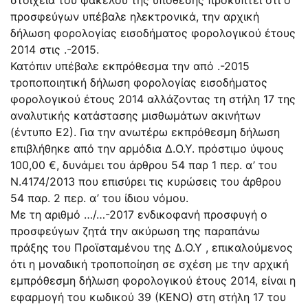
προσφεύγων υπέβαλε ηλεκτρονικά, την αρχική
δήλωση φορολογίας εισοδήματος φορολογικού έτους
2014 στις .-2015.
Κατόπιν υπέβαλε εκπρόθεσμα την από .-2015
τροποποιητική δήλωση φορολογίας εισοδήματος
φορολογικού έτους 2014 αλλάζοντας τη στήλη 17 της
αναλυτικής κατάστασης μισθωμάτων ακινήτων
(έντυπο Ε2). Για την ανωτέρω εκπρόθεσμη δήλωση
επιβλήθηκε από την αρμόδια Δ.Ο.Υ. πρόστιμο ύψους
100,00 €, δυνάμει του άρθρου 54 παρ 1 περ. α’ του
Ν.4174/2013 που επισύρει τις κυρώσεις του άρθρου
54 παρ. 2 περ. α’ του ίδιου νόμου.
Με τη αριθμό …/…-2017 ενδικοφανή προσφυγή ο
προσφεύγων ζητά την ακύρωση της παραπάνω
πράξης του Προϊσταμένου της Δ.Ο.Υ , επικαλούμενος
ότι η μοναδική τροποποίηση σε σχέση με την αρχική
εμπρόθεσμη δήλωση φορολογικού έτους 2014, είναι η
εφαρμογή του κωδικού 39 (ΚΕΝΟ) στη στήλη 17 του