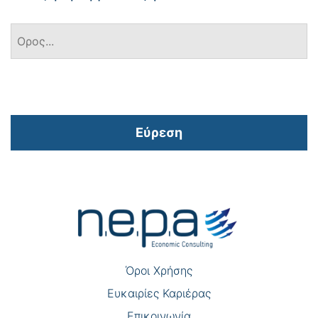
Εύρεση
Πλοήγηση
άρθρων
Όροι Χρήσης
Eυκαιρίες Καριέρας
Επικοινωνία