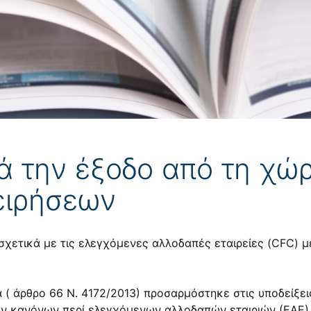
 την έξοδο από τη χώ
ειρήσεων
σχετικά με τις ελεγχόμενες αλλοδαπές εταιρείες (CFC) 
α (
άρθρο 66 Ν. 4172/2013
) προσαρμόστηκε στις υποδείξε
των κανόνων περί ελεγχόμενων αλλοδαπών εταιριών (ΕΑΕ) 