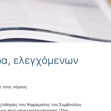
ρα, ελεγχόμενων
με τους
νόμους
ις/οδηγίες του Ψηφίσματος του Συμβουλίου
και περί υποκεφαλαιοποίησης (Thin