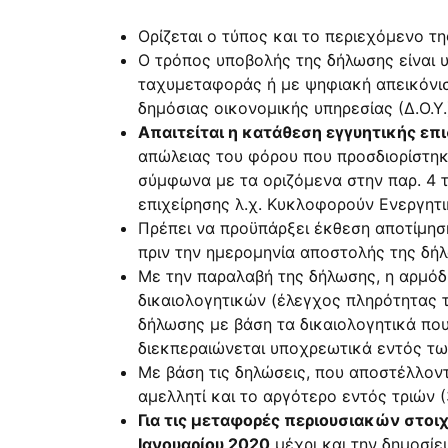
Ορίζεται ο τύπος και το περιεχόμενο 
Ο τρόπος υποβολής της δήλωσης είναι 
ταχυμεταφοράς ή με ψηφιακή απεικόνισ
δημόσιας οικονομικής υπηρεσίας (Δ.Ο.Υ
Απαιτείται η κατάθεση εγγυητικής επ
απώλειας του φόρου που προσδιορίστηκε
σύμφωνα με τα οριζόμενα στην παρ. 4 
επιχείρησης λ.χ. Κυκλοφορούν Ενεργητ
Πρέπει να προϋπάρξει έκθεση αποτίμησης
πριν την ημερομηνία αποστολής της δήλ
Με την παραλαβή της δήλωσης, η αρμόδι
δικαιολογητικών (έλεγχος πληρότητας τ
δήλωσης με βάση τα δικαιολογητικά πο
διεκπεραιώνεται υποχρεωτικά εντός τω
Με βάση τις δηλώσεις, που αποστέλλοντ
αμελλητί και το αργότερο εντός τριών
Για τις μεταφορές περιουσιακών στοι
Ιανουαρίου 2020
μέχρι και την δημοσί