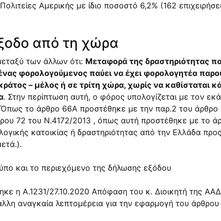
 Πολιτείες Αμερικής με ίδιο ποσοστό 6,2% (162 επιχειρήσει
ξοδο από τη χώρα
μεταξύ των άλλων ότι:
Μεταφορά της δραστηριότητας πο
α ένας φορολογούμενος παύει να έχει φορολογητέα παρο
ράτος – μέλος ή σε τρίτη χώρα, χωρίς να καθίσταται κ
α
. Στην περίπτωση αυτή, ο φόρος υπολογίζεται με τον εκ
 (Όπως το άρθρο 66Α προστέθηκε με την
παρ.2 του άρθρο
ρου 72 του Ν.4172/2013
, όπως αυτή προστέθηκε με το
ά
ογικής κατοικίας ή δραστηριότητας από την Ελλάδα προ
ετά.).
ύπο και το περιεχόμενο της δήλωσης εξόδου
θηκε η
Α.1231/27.10.2020
Απόφαση του κ. Διοικητή της ΑΑΔ
άλλη αναγκαία λεπτομέρεια για την εφαρμογή του
άρθρου 