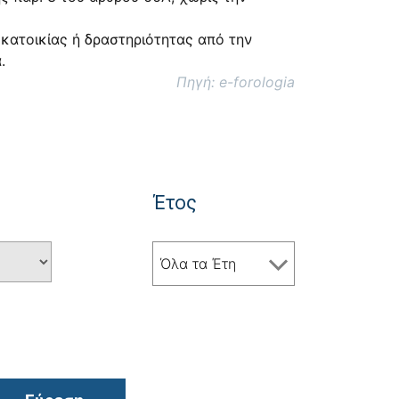
κατοικίας ή δραστηριότητας από την
.
Πηγή: e-forologia
Έτος
Όλα τα Έτη