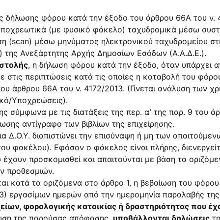
της δήλωσης φόρου κατά την έξοδο του άρθρου 66Α του
ν.
υποχρεωτικά (με φυσικό φάκελο) ταχυδρομικά μέσω συστ
η (scan) μέσω μηνύματος ηλεκτρονικού ταχυδρομείου στ
.) της Ανεξάρτητης Αρχής Δημοσίων Εσόδων (Α.Α.Δ.Ε.).
ιστολής
, η δήλωση φόρου κατά την έξοδο, όταν υπάρχει 
 στις περιπτώσεις κατά τις οποίες η καταβολή του φόρου 
του άρθρου 66Α του
ν. 4172/2013
. (Γίνεται ανάλυση των 
ικό/Υποχρεώσεις).
 σύμφωνα με τις διατάξεις της περ. α’ της παρ. 9 του άρ
ωσης αντίγραφο των βιβλίων της επιχείρησης.
α Δ.Ο.Υ. διαπιστώνει την επισύναψη ή μη των απαιτούμεν
ου φακέλου). Εφόσον ο φάκελος είναι πλήρης, διενεργεί
υ έχουν προσκομισθεί και απαιτούνται με βάση τα οριζόμ
ν προθεσμιών.
αι κατά τα οριζόμενα στο άρθρο 1, η βεβαίωση του φόρου 
 (3) εργασίμων ημερών από την ημερομηνία παραλαβής της
χείων, φορολογικής κατοικίας ή δραστηριότητας που έχ
ευση της παρούσας απόφασης,
υποβάλλονται δηλώσεις
τη