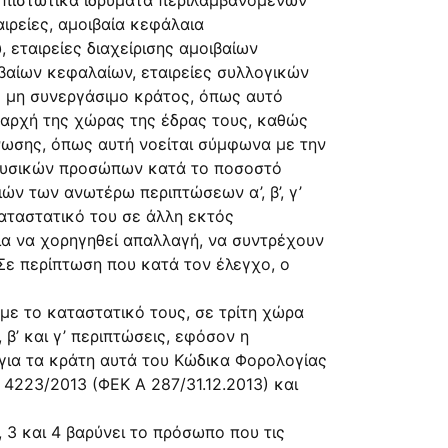
αι πιστωτικά ιδρύματα περιλαμβανομένων
ιρείες, αμοιβαία κεφάλαια
εταιρείες διαχείρισης αμοιβαίων
βαίων κεφαλαίων, εταιρείες συλλογικών
ε μη συνεργάσιμο κράτος, όπως αυτό
ό αρχή της χώρας της έδρας τους, καθώς
νωσης, όπως αυτή νοείται σύμφωνα με την
ν φυσικών προσώπων κατά το ποσοστό
ών των ανωτέρω περιπτώσεων α’, β’, γ’
καταστατικό του σε άλλη εκτός
ια να χορηγηθεί απαλλαγή, να συντρέχουν
Σε περίπτωση που κατά τον έλεγχο, ο
με το καταστατικό τους, σε τρίτη χώρα
β’ και γ’ περιπτώσεις, εφόσον η
 για τα κράτη αυτά του Κώδικα Φορολογίας
4223/2013 (ΦΕΚ Α 287/31.12.2013) και
 3 και 4 βαρύνει το πρόσωπο που τις