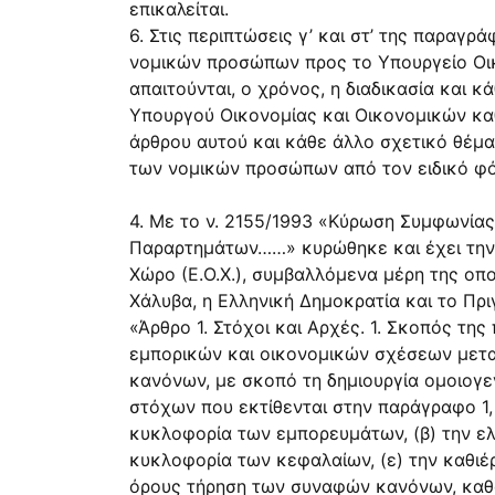
επικαλείται.
6. Στις περιπτώσεις γ’ και στ’ της παραγ
νομικών προσώπων προς το Υπουργείο Οικ
απαιτούνται, ο χρόνος, η διαδικασία και
Υπουργού Οικονομίας και Οικονομικών καθ
άρθρου αυτού και κάθε άλλο σχετικό θέμα»
των νομικών προσώπων από τον ειδικό φό
4. Με το ν. 2155/1993 «Κύρωση Συμφωνία
Παραρτημάτων……» κυρώθηκε και έχει την ι
Χώρο (Ε.Ο.Χ.), συμβαλλόμενα μέρη της οπο
Χάλυβα, η Ελληνική Δημοκρατία και το Πρι
«Άρθρο 1. Στόχοι και Αρχές. 1. Σκοπός τη
εμπορικών και οικονομικών σχέσεων μετα
κανόνων, με σκοπό τη δημιουργία ομοιογεν
στόχων που εκτίθενται στην παράγραφο 1,
κυκλοφορία των εμπορευμάτων, (β) την ελ
κυκλοφορία των κεφαλαίων, (ε) την καθι
όρους τήρηση των συναφών κανόνων, καθώς