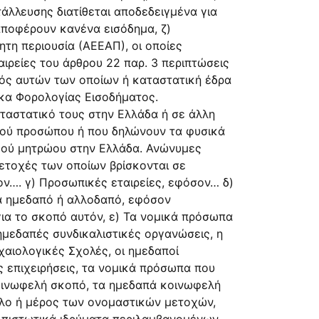
άλλευσης διατίθεται αποδεδειγμένα για
αποφέρουν κανένα εισόδημα, ζ)
τη περιουσία (ΑΕΕΑΠ), οι οποίες
ιρείες του άρθρου 22 παρ. 3 περιπτώσεις
κτός αυτών των οποίων ή καταστατική έδρα
ικα Φορολογίας Εισοδήματος.
αταστατικό τους στην Ελλάδα ή σε άλλη
κού προσώπου ή που δηλώνουν τα φυσικά
κού μητρώου στην Ελλάδα. Ανώνυμες
μετοχές των οποίων βρίσκονται σε
ον…. γ) Προσωπικές εταιρείες, εφόσον… δ)
μα ημεδαπό ή αλλοδαπό, εφόσον
για το σκοπό αυτόν, ε) Τα νομικά πρόσωπα
 ημεδαπές συνδικαλιστικές οργανώσεις, η
χαιολογικές Σχολές, οι ημεδαποί
ές επιχειρήσεις, τα νομικά πρόσωπα που
 κοινωφελή σκοπό, τα ημεδαπά κοινωφελή
ολο ή μέρος των ονομαστικών μετοχών,