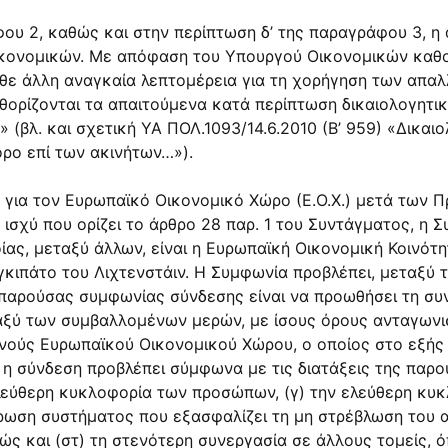
ράφου 2, καθώς και στην περίπτωση δ’ της παραγράφου 3, 
ονομικών. Με απόφαση του Υπουργού Οικονομικών καθορ
 κάθε άλλη αναγκαία λεπτομέρεια για τη χορήγηση των απ
ορίζονται τα απαιτούμενα κατά περίπτωση δικαιολογητι
 (βλ. και σχετική ΥΑ ΠΟΛ.1093/14.6.2010 (Β’ 959) «Δικαιο
ρο επί των ακινήτων…»).
ς για τον Ευρωπαϊκό Οικονομικό Χώρο (Ε.Ο.Χ.) μετά των
σχύ που ορίζει το άρθρο 28 παρ. 1 του Συντάγματος, η 
ίας, μεταξύ άλλων, είναι η Ευρωπαϊκή Οικονομική Κοινότ
γκιπάτο του Λιχτενστάιν. Η Συμφωνία προβλέπει, μεταξύ τ
ς παρούσας συμφωνίας σύνδεσης είναι να προωθήσει τη συ
ξύ των συμβαλλομένων μερών, με ίσους όρους ανταγωνισ
ούς Ευρωπαϊκού Οικονομικού Χώρου, ο οποίος στο εξής καλ
 η σύνδεση προβλέπει σύμφωνα με τις διατάξεις της παρο
εύθερη κυκλοφορία των προσώπων, (γ) την ελεύθερη κυκλ
έρωση συστήματος που εξασφαλίζει τη μη στρέβλωση του 
 και (στ) τη στενότερη συνεργασία σε άλλους τομείς, ό