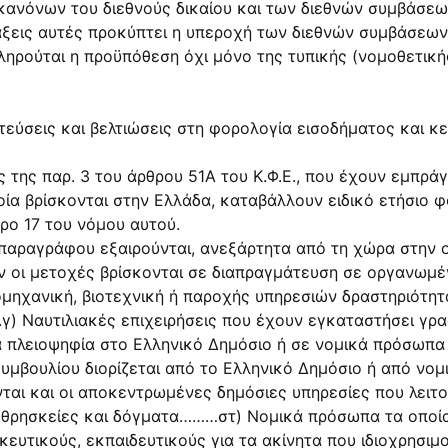
κανόνων του διεθνούς δικαίου και των διεθνών συμβάσε
τάξεις αυτές προκύπτει η υπεροχή των διεθνών συμβάσεων
ηρούται η προϋπόθεση όχι μόνο της τυπικής (νομοθετικής
τεύσεις και βελτιώσεις στη φορολογία εισοδήματος και κεφ
 της παρ. 3 του άρθρου 51Α του Κ.Φ.Ε., που έχουν εμπρά
οία βρίσκονται στην Ελλάδα, καταβάλλουν ειδικό ετήσιο φ
ρο 17 του νόμου αυτού.
παραγράφου εξαιρούνται, ανεξάρτητα από τη χώρα στην 
ν οι μετοχές βρίσκονται σε διαπραγμάτευση σε οργανωμέν
ιομηχανική, βιοτεχνική ή παροχής υπηρεσιών δραστηριότητ
γ) Ναυτιλιακές επιχειρήσεις που έχουν εγκαταστήσει γρ
 πλειοψηφία στο Ελληνικό Δημόσιο ή σε νομικά πρόσωπα 
υμβουλίου διορίζεται από το Ελληνικό Δημόσιο ή από νομ
ται και οι αποκεντρωμένες δημόσιες υπηρεσίες που λειτο
ές θρησκείες και δόγματα………στ) Νομικά πρόσωπα τα οποί
κευτικούς, εκπαιδευτικούς για τα ακίνητα που ιδιοχρησιμο