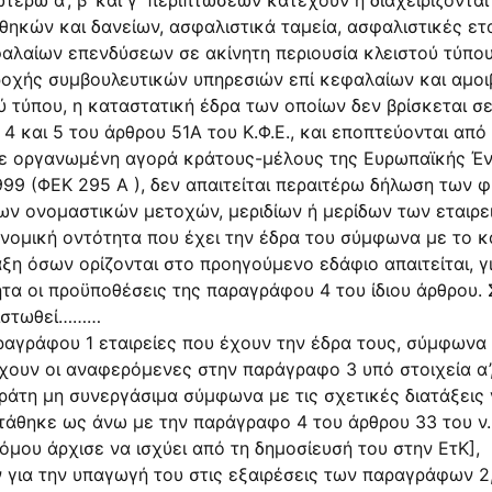
τέρω α’, β’ και γ’ περιπτώσεων κατέχουν ή διαχειρίζοντ
ηκών και δανείων, ασφαλιστικά ταμεία, ασφαλιστικές ετα
λαίων επενδύσεων σε ακίνητη περιουσία κλειστού τύπου, 
αροχής συμβουλευτικών υπηρεσιών επί κεφαλαίων και αμοι
ύ τύπου, η καταστατική έδρα των οποίων δεν βρίσκεται σ
 4 και 5 του άρθρου 51Α του Κ.Φ.Ε., και εποπτεύονται απ
 σε οργανωμένη αγορά κράτους-μέλους της Ευρωπαϊκής Έ
1999 (ΦΕΚ 295 Α ), δεν απαιτείται περαιτέρω δήλωση τω
ων ονομαστικών μετοχών, μεριδίων ή μερίδων των εταιρει
ή νομική οντότητα που έχει την έδρα του σύμφωνα με το 
η όσων ορίζονται στο προηγούμενο εδάφιο απαιτείται, γ
ητα οι προϋποθέσεις της παραγράφου 4 του ίδιου άρθρου. 
απιστωθεί………
ραγράφου 1 εταιρείες που έχουν την έδρα τους, σύμφωνα 
ουν οι αναφερόμενες στην παράγραφο 3 υπό στοιχεία α’, 
κράτη μη συνεργάσιμα σύμφωνα με τις σχετικές διατάξεις
άθηκε ως άνω με την παράγραφο 4 του άρθρου 33 του ν. 
νόμου άρχισε να ισχύει από τη δημοσίευσή του στην ΕτΚ],
για την υπαγωγή του στις εξαιρέσεις των παραγράφων 2,