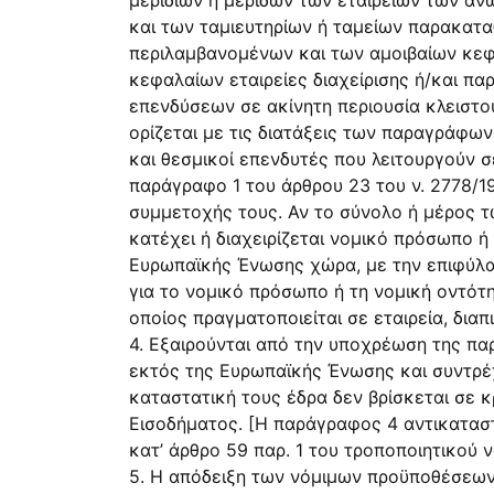
μεριδίων ή μερίδων των εταιρειών των ανω
και των ταμιευτηρίων ή ταμείων παρακαταθ
περιλαμβανομένων και των αμοιβαίων κεφα
κεφαλαίων εταιρείες διαχείρισης ή/και π
επενδύσεων σε ακίνητη περιουσία κλειστο
ορίζεται με τις διατάξεις των παραγράφων
και θεσμικοί επενδυτές που λειτουργούν
παράγραφο 1 του άρθρου 23 του ν. 2778/
συμμετοχής τους. Αν το σύνολο ή μέρος τ
κατέχει ή διαχειρίζεται νομικό πρόσωπο 
Ευρωπαϊκής Ένωσης χώρα, με την επιφύλαξ
για το νομικό πρόσωπο ή τη νομική οντότ
οποίος πραγματοποιείται σε εταιρεία, δι
4. Εξαιρούνται από την υποχρέωση της πα
εκτός της Ευρωπαϊκής Ένωσης και συντρέχ
καταστατική τους έδρα δεν βρίσκεται σε 
Εισοδήματος. [Η παράγραφος 4 αντικαταστ
κατ’ άρθρο 59 παρ. 1 του τροποποιητικού 
5. Η απόδειξη των νόμιμων προϋποθέσεων 