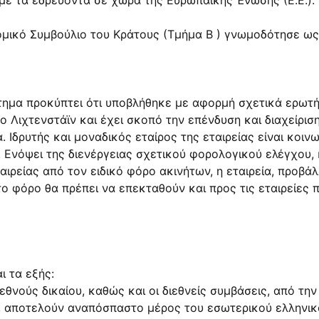
με τα εδρεύοντα σε χώρα της Ευρωπαϊκής Ένωσης (Ε.Ε.).
ομικό Συμβούλιο του Κράτους (Τμήμα Β ) γνωμοδότησε ως
τημα προκύπτει ότι υποβλήθηκε με αφορμή σχετικά ερωτ
το Λιχτενστάϊν και έχει σκοπό την επένδυση και διαχείρισ
. Ιδρυτής και μοναδικός εταίρος της εταιρείας είναι κοιν
 Ενόψει της διενέργειας σχετικού φορολογικού ελέγχου, 
ιρείας από τον ειδικό φόρο ακινήτων, η εταιρεία, προβάλλ
ο φόρο θα πρέπει να επεκταθούν και προς τις εταιρείες 
ι τα εξής:
ιεθνούς δικαίου, καθώς και οι διεθνείς συμβάσεις, από τη
, αποτελούν αναπόσπαστο μέρος του εσωτερικού ελληνικο