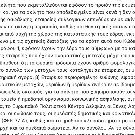
ακίνητα που εκμεταλλεύονται εφόσον το προϊόν της εκμετ
αι για τα ακίνητα που αποδεδειγμένα είναι κενά ή δεν 
κής ασφάλισης, εταιρείες συλλογικών επενδύσεων σε ακίνη
ων σε ακίνητη περιουσία, καθώς και θυγατρικές αυτών ετα
νται από αρχή της χώρας της καταστατικής τους έδρας, ε
να με τις σχετικές διατάξεις για τα κράτη αυτά του Κώδ
ραγράφου 1, εφόσον έχουν την έδρα τους σύμφωνα με το κ
ς εταιρείες που έχουν ονομαστικές μετοχές μέχρι φυσι
οϋπόθεση ότι τα φυσικά πρόσωπα έχουν αριθμό φορολογι
το σύνολο των μετοχών τους καταλήγει σε εταιρείες, οι 
ριακή αγορά, β) Εταιρείες περιορισμένης ευθύνης, εφόσ
ομαστικών μετοχών, μεριδίων ή μερίδων ανήκουν σε ίδρυ
νωφελείς σκοπούς, για τα ακίνητα που χρησιμοποιούνται 
 ταμεία ή ημεδαποί οργανισμοί κοινωνικής ασφάλισης, οι
α, το Ευρωπαϊκό Πολιτιστικό Κέντρο Δελφών, οι Ξένες Αρ
και οι ενώσεις τους, οι ημεδαπές δημοτικές και κοινοτικ
08 (ΦΕΚ 37 Α’), καθώς και τα ημεδαπά κληροδοτήματα με
αρχή και τα ημεδαπά σωματεία. Αν το σύνολο….Αν το σύν