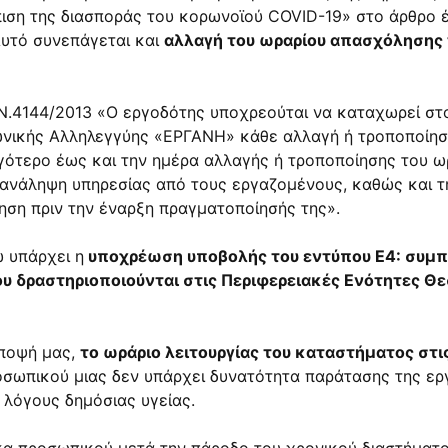
ση της διασποράς του κορωνοϊού COVID-19» στο άρθρο έ
υτό συνεπάγεται και
αλλαγή του ωραρίου απασχόλησης
 Ν.4144/2013
«Ο εργοδότης υποχρεούται να καταχωρεί στ
νωνικής Αλληλεγγύης «ΕΡΓΑΝΗ» κάθε αλλαγή ή τροποποίησ
γότερο έως και την ημέρα αλλαγής ή τροποποίησης του ω
ν ανάληψη υπηρεσίας από τους εργαζομένους, καθώς και τ
ση πριν την έναρξη πραγματοποίησής της».
 υπάρχει η
υποχρέωση υποβολής του εντύπου Ε4: συμπ
 δραστηριοποιούνται στις Περιφερειακές Ενότητες Θε
άποψή μας,
το ωράριο λειτουργίας του καταστήματος στι
σωπικού μιας δεν υπάρχει δυνατότητα παράτασης της εργα
 λόγους δημόσιας υγείας.