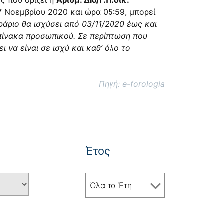
ς που ορίζει η
Αριθμ. ΔΙα/Γ.Π.οικ.
17 Νοεμβρίου 2020 και ώρα 05:59, μπορεί
ράριο θα ισχύσει από 03/11/2020 έως και
πίνακα προσωπικού. Σε περίπτωση που
 να είναι σε ισχύ και καθ’ όλο το
Πηγή: e-forologia
Έτος
Όλα τα Έτη