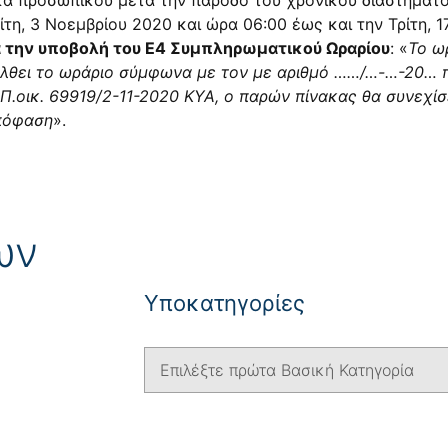
κα προσωπικού μετά την πάροδο του χρονικού διαστήματο
τη, 3 Νοεμβρίου 2020 και ώρα 06:00 έως και την Τρίτη, 
 την υποβολή του Ε4 Συμπληρωματικού Ωραρίου
: «
Το ω
νέλθει το ωράριο σύμφωνα με τον με αριθμό ……/…-…-20… 
.Π.οικ. 69919/2-11-2020 ΚΥΑ, ο παρών πίνακας θα συνεχίσει
απόφαση
».
ων
Yποκατηγορίες