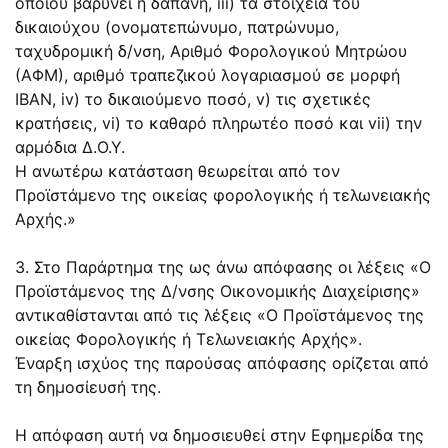
οποίου βαρύνει η δαπάνη, iii) τα στοιχεία του
δικαιούχου (ονοματεπώνυμο, πατρώνυμο,
ταχυδρομική δ/νση, Αριθμό Φορολογικού Μητρώου
(ΑΦΜ), αριθμό τραπεζικού λογαριασμού σε μορφή
IBAN, iv) το δικαιούμενο ποσό, v) τις σχετικές
κρατήσεις, vi) το καθαρό πληρωτέο ποσό και vii) την
αρμόδια Δ.Ο.Υ.
Η ανωτέρω κατάσταση θεωρείται από τον
Προϊστάμενο της οικείας φορολογικής ή τελωνειακής
Αρχής.»
3. Στο Παράρτημα της ως άνω απόφασης οι λέξεις «Ο
Προϊστάμενος της Δ/νσης Οικονομικής Διαχείρισης»
αντικαθίστανται από τις λέξεις «Ο Προϊστάμενος της
οικείας Φορολογικής ή Τελωνειακής Αρχής».
Έναρξη ισχύος της παρούσας απόφασης ορίζεται από
τη δημοσίευσή της.
Η απόφαση αυτή να δημοσιευθεί στην Εφημερίδα της