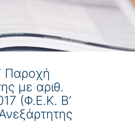
17 Παροχή
ης με αριθ.
17 (Φ.Ε.Κ. Β’
 Ανεξάρτητης