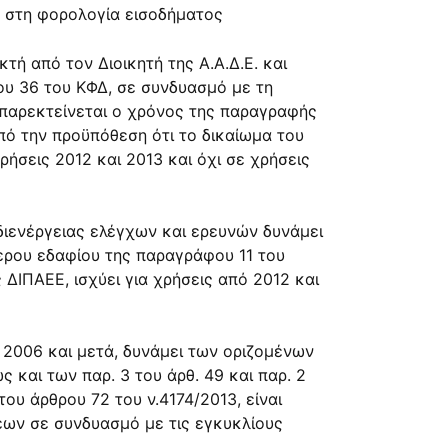
 στη φορολογία εισοδήματος
τή από τον Διοικητή της Α.Α.Δ.Ε. και
ου 36
του ΚΦΔ, σε συνδυασμό με τη
ς παρεκτείνεται ο χρόνος της παραγραφής
πό την προϋπόθεση ότι το δικαίωμα του
ρήσεις 2012 και 2013 και όχι σε χρήσεις
διενέργειας ελέγχων και ερευνών δυνάμει
ερου εδαφίου της
παραγράφου 11 του
ΔΙΠΑΕΕ, ισχύει για χρήσεις από 2012 και
ς 2006 και μετά, δυνάμει των οριζομένων
ώς και των
παρ. 3 του άρθ. 49
και
παρ. 2
του άρθρου 72
του ν.
4174/2013
, είναι
ων σε συνδυασμό με τις εγκυκλίους