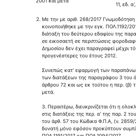
2001 και μετά
11
, εδ. α’
Με την με αριθ.
268/2017
Γνωμοδότηση τ
κοινοποιήθηκε με την εγκ.
ΠΟΛ.1192/20
διάταξη του δεύτερου εδαφίου της
παρα
σε εικοσαετή σε περιπτώσεις φοροδιαφυ
Δημοσίου δεν έχει παραγραφεί μέχρι τότ
προγενέστερες του έτους 2012.
Συνεπώς κατ’ εφαρμογή των παραπάνω, 
των διατάξεων της
παραγράφου 3 του 
άρθρου 72
και ως εκ τούτου η περ. (β) τ
μετά.
3. Περαιτέρω, διευκρινίζεται ότι η ολ
στις διατάξεις της περ. α’ της
παρ. 2 του
του άρθ. 57
του Κώδικα Φ.Π.Α, (ν.
2859/
δυνατή μόνο εφόσον προκύπτουν συμπλη
ΠΟΛ.1191/2017
και
ΠΟΛ.1094/2017
.