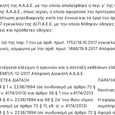
τή της Α.Α.Δ.Ε. με την οποία απαλείφθηκε η περ. γ’ της π
ς Α.Α.Δ.Ε., όπως ισχύει, η οποία αφορούσε την προτερα
ρίπτωση φοροδιαφυγής κατά την έννοια και τα όρια του
άρ
17
εγκυκλίου της ΔΙ.Π.Α.Ε.Ε. με την οποία δόθηκαν οδηγίε
εις και πρόσθετες οδηγίες:
(α) της παρ. 1 του με αριθ. πρωτ.
1752/18.10.2017
εγκυκλίο
ευνες, σύμφωνα με την αριθ. πρωτ.
1466/19.9.2017
Απόφαση 
διενέργεια ελέγχων ή ερευνών και η σύνταξη εκθέσεων ε
ΕΜΠ/5-12-2017 Απόφαση Διοικητή Α.Α.Δ.Ε.
ΣΤΕΑ ΔΙΑΤΑΞΗ
ΠΑΡΑΤΗ
 § 1
ν.
2238/1994
(σε συνδυασμό με
άρθρο 72 §
Κανόνας
, ν.
4174/2013
) και
άρθρο 36 § 1
του ν.
4174/2013
4 § 4
ν.
2238/1994
και
68 § 2α’
του ίδιου νόμου
Η εφαρμ
δυασμό με
άρθρο 72 §
11
, εδ. α’, ν.
4174/2013
)
συμπληρ
4 § 5
ν.
2238/1994
(σε συνδυασμό με
άρθρο 72 §
Αφορά α