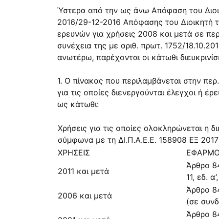
Ύστερα από την ως άνω Απόφαση του Διοικη
2016/29-12-2016
Απόφασης του Διοικητή τη
ερευνών για χρήσεις 2008 και μετά σε πε
συνέχεια της με αριθ. πρωτ.
1752/18.10.20
ανωτέρω, παρέχονται οι κάτωθι διευκρινίσ
1. Ο πίνακας που περιλαμβάνεται στην περ. 
για τις οποίες διενεργούνται έλεγχοι ή έρ
ως κάτωθι:
Χρήσεις για τις οποίες ολοκληρώνεται η 
σύμφωνα με τη
ΔΙ.Π.Α.Ε.Ε. 158908 ΕΞ 2017
ΧΡΗΣΕΙΣ
ΕΦΑΡΜΟ
Άρθρο 84
2011 και μετά
11
, εδ. α’
Άρθρο 8
2006 και μετά
(σε συν
Άρθρο 8