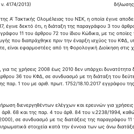
, ν.
4174/2013
)
δήλωσης
ης Α’ Τακτικής Ολομέλειας του ΝΣΚ, η οποία έγινε αποδεκ
17
, έγινε δεκτό ότι, η διάταξη της
παραγράφου 3 του άρθρ
γράφου 11 του άρθρου 72
του ίδιου Κώδικα, με τις οποίε
γής που διαπράχθηκε πριν την έναρξη ισχύος του ΚΦΔ, υ
ε, είναι εφαρμοστέες από τη Φορολογική Διοίκηση στις χ
για τις χρήσεις 2008 έως 2010 δεν υπάρχει δυνατότητα 
άρθρου 36
του ΚΦΔ, σε συνδυασμό με τη διάταξη του δεύτ
ης παρ. 1 του με αριθ. πρωτ.
1752/18.10.2017
εγγράφου της 
οκλήρωση διενεργηθέντων ελέγχων και ερευνών για χρήσει
 άρθ. 68
και της
παρ. 4 του άρθ. 84
του ν.
2238/1994
, καθ
2000
), σε συνδυασμό με τις διατάξεις της
παραγράφου 11 
ρωματικά στοιχεία κατά την έννοια των ως άνω διατάξε