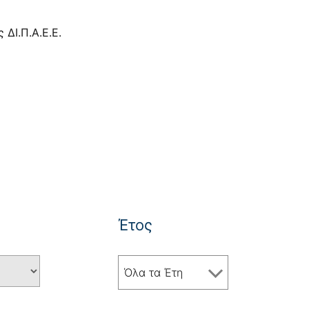
 ΔΙ.Π.Α.Ε.Ε.
Έτος
Όλα τα Έτη