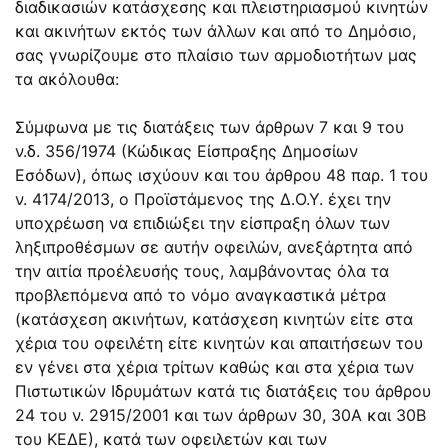
διαδικασιών κατάσχεσης και πλειστηριασμού κινητών
και ακινήτων εκτός των άλλων και από το Δημόσιο,
σας γνωρίζουμε στο πλαίσιο των αρμοδιοτήτων μας
τα ακόλουθα:
Σύμφωνα με τις διατάξεις των άρθρων 7 και 9 του
ν.δ. 356/1974 (Κώδικας Είσπραξης Δημοσίων
Εσόδων), όπως ισχύουν και του άρθρου 48 παρ. 1 του
ν. 4174/2013, ο Προϊστάμενος της Δ.Ο.Υ. έχει την
υποχρέωση να επιδιώξει την είσπραξη όλων των
ληξιπροθέσμων σε αυτήν οφειλών, ανεξάρτητα από
την αιτία προέλευσής τους, λαμβάνοντας όλα τα
προβλεπόμενα από το νόμο αναγκαστικά μέτρα
(κατάσχεση ακινήτων, κατάσχεση κινητών είτε στα
χέρια του οφειλέτη είτε κινητών και απαιτήσεων του
εν γένει στα χέρια τρίτων καθώς και στα χέρια των
Πιστωτικών Ιδρυμάτων κατά τις διατάξεις του άρθρου
24 του ν. 2915/2001 και των άρθρων 30, 30Α και 30Β
του ΚΕΔΕ), κατά των οφειλετών και των