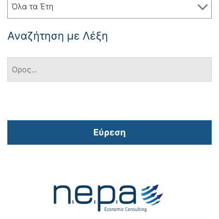
Όλα τα Έτη
Αναζήτηση με Λέξη
Εύρεση
Πλοήγηση
άρθρων