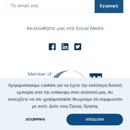
Εγγραφή
Ακολουθήστε μας στα Social Media
Member of
Χρησιμοποιούμε cookies για να έχετε την καλύτερη δυνατή
εμπειρία από την επίσκεψη στον ιστότοπό μας. Αν
συνεχίζετε να τον χρησιμοποιείτε θεωρούμε ότι συμφωνείτε
με αυτό.
Δείτε τους Όρους Χρήσης
Copyright 2022 Nepa - New Enterprising Progressive
ΑΠΟΡΡΙΨΗ
ΑΠΟΔΟΧΗ
Accounting.
|
Designed & Developed by
Zonepage