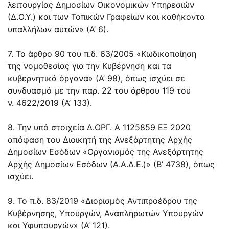
λειτουργίας Δημοσίων Οικονομικών Υπηρεσιών
(Δ.Ο.Υ.) και των Τοπικών Γραφείων και καθήκοντα
υπαλλήλων αυτών» (Α’ 6).
7. Το άρθρο 90 του π.δ. 63/2005 «Κωδικοποίηση
της νομοθεσίας για την Κυβέρνηση και τα
κυβερνητικά όργανα» (Α’ 98), όπως ισχύει σε
συνδυασμό με την παρ. 22 του
άρθρου 119
του
ν.
4622/2019
(Α’ 133).
8. Την υπό στοιχεία Δ.ΟΡΓ. Α 1125859 ΕΞ 2020
απόφαση του Διοικητή της Ανεξάρτητης Αρχής
Δημοσίων Εσόδων «Οργανισμός της Ανεξάρτητης
Αρχής Δημοσίων Εσόδων (Α.Α.Δ.Ε.)» (Β’ 4738), όπως
ισχύει.
9. Το π.δ. 83/2019 «Διορισμός Αντιπροέδρου της
Κυβέρνησης, Υπουργών, Αναπληρωτών Υπουργών
και Υφυπουργών» (Α’ 121).