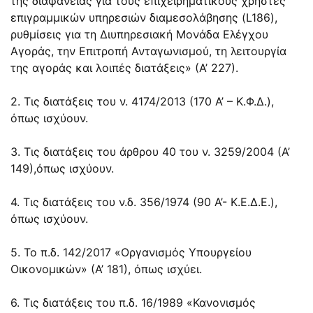
της διαφάνειας για τους επιχειρηματικούς χρήστες
επιγραμμικών υπηρεσιών διαμεσολάβησης (L186),
ρυθμίσεις για τη Διυπηρεσιακή Μονάδα Ελέγχου
Αγοράς, την Επιτροπή Ανταγωνισμού, τη λειτουργία
της αγοράς και λοιπές διατάξεις» (Α’ 227).
2. Τις διατάξεις του ν.
4174/2013
(170 Α’ – Κ.Φ.Δ.),
όπως ισχύουν.
3. Τις διατάξεις του
άρθρου 40
του ν.
3259/2004
(Α’
149),όπως ισχύουν.
4. Τις διατάξεις του ν.δ.
356/1974
(90 Α’- Κ.Ε.Δ.Ε.),
όπως ισχύουν.
5. Το π.δ. 142/2017 «Οργανισμός Υπουργείου
Οικονομικών» (Α’ 181), όπως ισχύει.
6. Τις διατάξεις του π.δ. 16/1989 «Κανονισμός