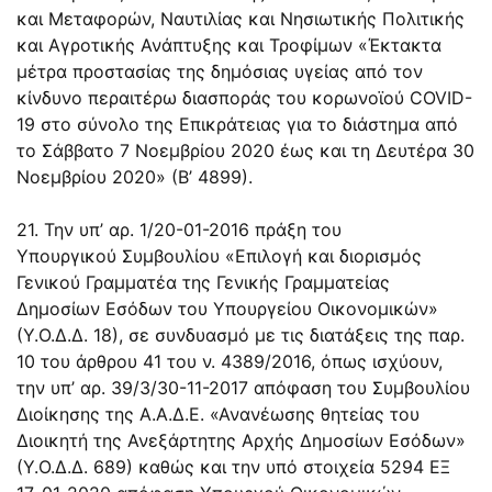
και Μεταφορών, Ναυτιλίας και Νησιωτικής Πολιτικής
και Αγροτικής Ανάπτυξης και Τροφίμων «Έκτακτα
μέτρα προστασίας της δημόσιας υγείας από τον
κίνδυνο περαιτέρω διασποράς του κορωνοϊού COVID-
19 στο σύνολο της Επικράτειας για το διάστημα από
το Σάββατο 7 Νοεμβρίου 2020 έως και τη Δευτέρα 30
Νοεμβρίου 2020» (Β’ 4899).
21. Την υπ’ αρ. 1/20-01-2016 πράξη του
Υπουργικού Συμβουλίου «Επιλογή και διορισμός
Γενικού Γραμματέα της Γενικής Γραμματείας
Δημοσίων Εσόδων του Υπουργείου Οικονομικών»
(Υ.Ο.Δ.Δ. 18), σε συνδυασμό με τις διατάξεις της
παρ.
10
του
άρθρου 41
του ν.
4389/2016
, όπως ισχύουν,
την υπ’ αρ. 39/3/30-11-2017 απόφαση του Συμβουλίου
Διοίκησης της Α.Α.Δ.Ε. «Ανανέωσης θητείας του
Διοικητή της Ανεξάρτητης Αρχής Δημοσίων Εσόδων»
(Υ.Ο.Δ.Δ. 689) καθώς και την υπό στοιχεία 5294 ΕΞ