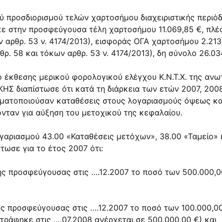
ού προσδιορισμού τελών χαρτοσήμου διαχειριστικής περιό
ηκε στην προσφεύγουσα τέλη χαρτοσήμου 11.069,85 €, π
ων
αρθρ. 53
ν.
4174/2013
), εισφοράς ΟΓΑ χαρτοσήμου 2.213
θρ. 58
και τόκων
αρθρ. 53
ν.
4174/2013
), δη σύνολο 26.03
πό έκθεσης μερικού φορολογικού ελέγχου
Κ.Ν.Τ.Χ.
της ανωτ
ΚΗΣ διαπίστωσε ότι κατά τη διάρκεια των ετών 2007, 2008
πραγματοποιούσαν καταθέσεις στους λογαριασμούς όψεως κ
ονταν για αύξηση του μετοχικού της κεφαλαίου.
αριασμού 43.00 «Καταθέσεις μετόχων», 38.00 «Ταμείο» κ
ωσε για το έτος 2007 ότι:
ης προσφεύγουσας στις ….12.2007 το ποσό των 500.000,0
ης προσφεύγουσας στις ….12.2007 το ποσό των 100.000,00
τράφηκε στις ….07.2008 ανέρχεται σε 500.000,00 €) και