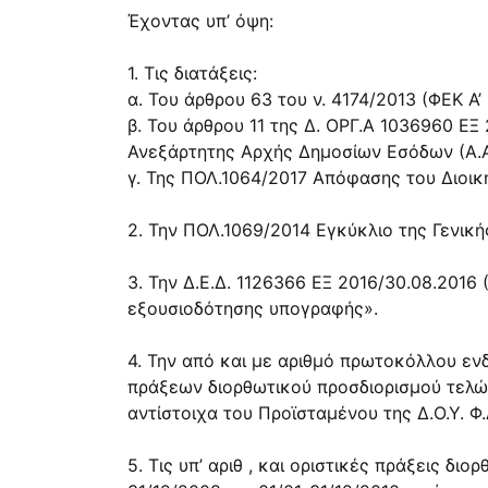
Έχοντας υπ’ όψη:
1. Τις διατάξεις:
α. Του
άρθρου 63
του ν.
4174/2013
(ΦΕΚ Α’ 
β. Του άρθρου 11 της
Δ. ΟΡΓ.Α
1036960 ΕΞ 
Ανεξάρτητης Αρχής Δημοσίων Εσόδων (Α.Α
γ. Της
ΠΟΛ.1064/2017
Απόφασης του Διοικητ
2. Την
ΠΟΛ.1069/2014
Εγκύκλιο της Γενικ
3. Την Δ.Ε.Δ.
1126366 ΕΞ 2016/30.08.2016
(
εξουσιοδότησης υπογραφής».
4. Την από και με αριθμό πρωτοκόλλου ενδ
πράξεων διορθωτικού προσδιορισμού τελών 
αντίστοιχα του Προϊσταμένου της Δ.Ο.Υ. 
5. Τις υπ’ αριθ , και οριστικές πράξεις δ