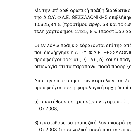
Με την υπ’ αριθ οριστική πράξη διορθωτικ
της Δ.Ο.Υ. Φ.Α.Ε. ΘΕΣΣΑΛΟΝΙΚΗΣ επιβλήθ
10.625,84 € (προστίμου
αρθρ. 58
και τόκ
τέλη χαρτοσήμου 2.125,18 € (προστίμου
αρ
Οι εν λόγω πράξεις εδράζονται επί της α
που διενήργησε η Δ.Ο.Υ. Φ.Α.Ε. ΘΕΣΣΑΛΟΝΙ
προσφεύγουσας: α) , β) , γ) , δ) και ε) 
αιτιολογία ότι τα παραπάνω ποσά προορίζ
Από την επισκόπηση των καρτελών του λογ
προσφεύγουσας η φορολογική αρχή διαπίστ
α) ο κατέθεσε σε τραπεζικό λογαριασμό τ
….07.2008,
β) η κατέθεσε σε τραπεζικό λογαριασμό τ
….07.2008 (το συνολικό ποσό που της επισ