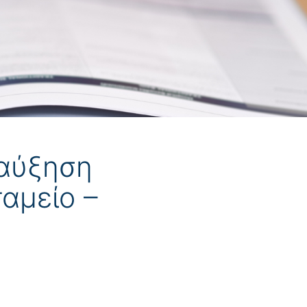
 αύξηση
αμείο –