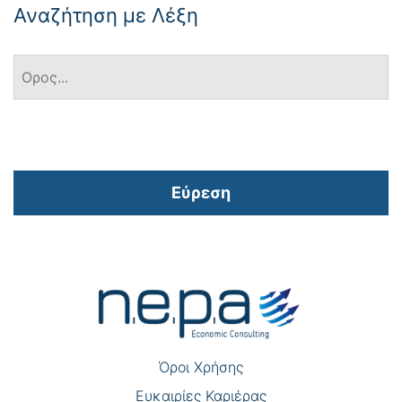
Αναζήτηση με Λέξη
Εύρεση
Πλοήγηση
άρθρων
Όροι Χρήσης
Eυκαιρίες Καριέρας