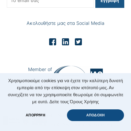
Εγγραφή
Ακολουθήστε μας στα Social Media
Member of
Χρησιμοποιούμε cookies για να έχετε την καλύτερη δυνατή
εμπειρία από την επίσκεψη στον ιστότοπό μας. Αν
συνεχίζετε να τον χρησιμοποιείτε θεωρούμε ότι συμφωνείτε
με αυτό.
Δείτε τους Όρους Χρήσης
Copyright 2022 Nepa - New Enterprising Progressive
ΑΠΟΡΡΙΨΗ
ΑΠΟΔΟΧΗ
Accounting.
|
Designed & Developed by
Zonepage