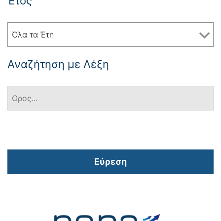
Έτος
Όλα τα Έτη
Αναζήτηση με Λέξη
Εύρεση
Πλοήγηση
άρθρων