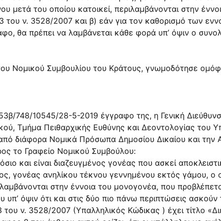
νου μετά του οποίου κατοικεί, περιλαμβάνονται στην έννο
3 του ν.
3528/2007
και β) εάν για τον καθορισμό των ενν
αφο, θα πρέπει να λαμβάνεται κάθε φορά υπ’ όψιν ο συνολ
 του Νομικού Συμβουλίου του Κράτους, γνωμοδότησε ομ
53β/748/10545/28-5-2019 έγγραφο της, η Γενική Διεύθυν
κού, Τμήμα Πειθαρχικής Ευθύνης και Δεοντολογίας του Υ
από διάφορα Νομικά Πρόσωπα Δημοσίου Δικαίου και την 
ος το Γραφείο Νομικού Συμβούλου:
όσιο και είναι διαζευγμένος γονέας που ασκεί αποκλειστι
ος, γονέας ανηλίκου τέκνου γεννημένου εκτός γάμου, ο ο
ιλαμβάνονται στην έννοια του μονογονέα, που προβλέπετα
υ υπ’ όψιν ότι και στις δύο πιο πάνω περιπτώσεις ασκούν
3 του ν.
3528/2007
(Υπαλληλικός Κώδικας ) έχει τίτλο «Δ