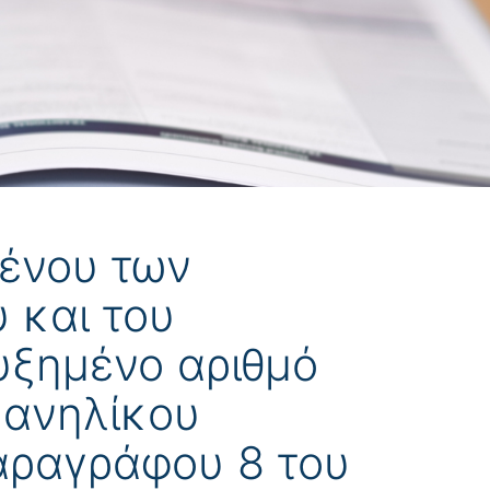
μένου των
 και του
αυξημένο αριθμό
 ανηλίκου
παραγράφου 8 του