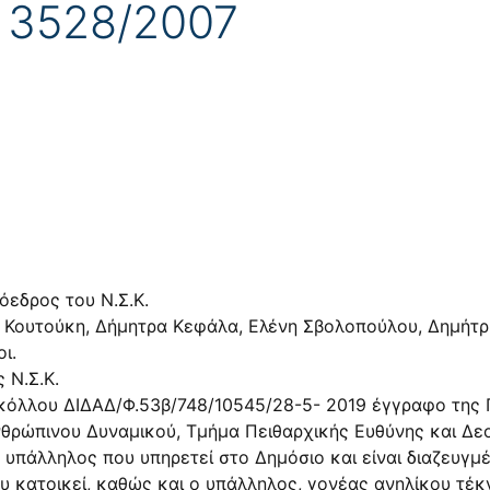
. 3528/2007
όεδρος του Ν.Σ.Κ.
 Κουτούκη, Δήμητρα Κεφάλα, Ελένη Σβολοπούλου, Δημήτρ
ι.
 Ν.Σ.Κ.
κόλλου ΔΙΔΑΔ/Φ.53β/748/10545/28-5- 2019 έγγραφο της 
νθρώπινου Δυναμικού, Τμήμα Πειθαρχικής Ευθύνης και Δε
 υπάλληλος που υπηρετεί στο Δημόσιο και είναι διαζευγμ
ου κατοικεί, καθώς και ο υπάλληλος, γονέας ανηλίκου τέ