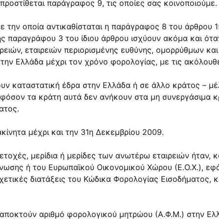
προστίθεται παράγραφος 9, τις οποίες σας κοινοποιούμε.
ε την οποία αντικαθίσταται η παράγραφος 8 του άρθρου 15
 της παραγράφου 3 του ίδιου άρθρου ισχύουν ακόμα και ό
ιρειών, εταιρειών περιορισμένης ευθύνης, ομορρύθμων κα
την Ελλάδα μέχρι τον χρόνο φορολογίας, με τις ακόλουθ
.) έχουν καταστατική έδρα στην Ελλάδα ή σε άλλο κράτος –
εφόσον τα κράτη αυτά δεν ανήκουν στα μη συνεργάσιμα κρ
ατος.
ακίνητα μέχρι και την 31η Δεκεμβρίου 2009.
ετοχές, μερίδια ή μερίδες των ανωτέρω εταιρειών ήταν, 
νωσης ή του Ευρωπαϊκού Οικονομικού Χώρου (Ε.Ο.Χ.), εφ
σχετικές διατάξεις του Κώδικα Φορολογίας Εισοδήματος, 
 αποκτούν αριθμό φορολογικού μητρώου (Α.Φ.Μ.) στην Ελ