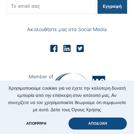
Εγγραφή
Ακολουθήστε μας στα Social Media
Member of
Χρησιμοποιούμε cookies για να έχετε την καλύτερη δυνατή
εμπειρία από την επίσκεψη στον ιστότοπό μας. Αν
συνεχίζετε να τον χρησιμοποιείτε θεωρούμε ότι συμφωνείτε
με αυτό.
Δείτε τους Όρους Χρήσης
Copyright 2022 Nepa - New Enterprising Progressive
ΑΠΟΡΡΙΨΗ
ΑΠΟΔΟΧΗ
Accounting.
|
Designed & Developed by
Zonepage