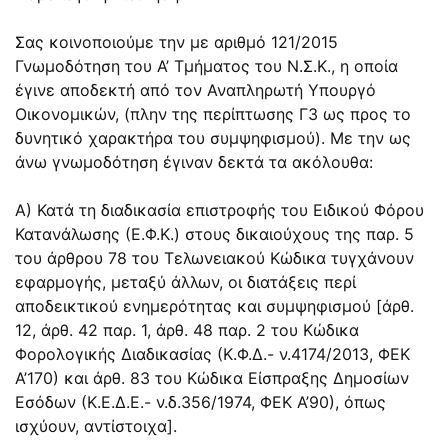
Σας κοινοποιούμε την με αριθμό 121/2015
Γνωμοδότηση του Α’ Τμήματος του Ν.Σ.Κ., η οποία
έγινε αποδεκτή από τον Αναπληρωτή Υπουργό
Οικονομικών, (πλην της περίπτωσης Γ3 ως προς το
δυνητικό χαρακτήρα του συμψηφισμού). Με την ως
άνω γνωμοδότηση έγιναν δεκτά τα ακόλουθα:
Α) Κατά τη διαδικασία επιστροφής του Ειδικού Φόρου
Κατανάλωσης (Ε.Φ.Κ.) στους δικαιούχους της παρ. 5
του άρθρου 78 του Τελωνειακού Κώδικα τυγχάνουν
εφαρμογής, μεταξύ άλλων, οι διατάξεις περί
αποδεικτικού ενημερότητας και συμψηφισμού [άρθ.
12, άρθ. 42 παρ. 1, άρθ. 48 παρ. 2 του Κώδικα
Φορολογικής Διαδικασίας (Κ.Φ.Δ.- ν.4174/2013, ΦΕΚ
Α’170) και άρθ. 83 του Κώδικα Είσπραξης Δημοσίων
Εσόδων (Κ.Ε.Δ.Ε.- ν.δ.356/1974, ΦΕΚ Α’90), όπως
ισχύουν, αντίστοιχα].