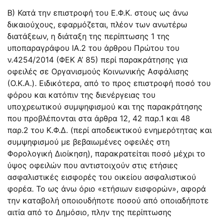
Β) Κατά την επιστροφή του Ε.Φ.Κ. στους ως άνω
δικαιούχους, εφαρμόζεται, πλέον των ανωτέρω
διατάξεων, η διάταξη της περίπτωσης 1 της
υποπαραγράφου ΙΑ.2 του άρθρου Πρώτου του
ν.4254/2014 (ΦΕΚ Α’ 85) περί παρακράτησης για
οφειλές σε Οργανισμούς Κοινωνικής Ασφάλισης
(Ο.Κ.Α.). Ειδικότερα, από το προς επιστροφή ποσό του
φόρου και κατόπιν της διενέργειας του
υποχρεωτικού συμψηφισμού και της παρακράτησης
που προβλέπονται στα άρθρα 12, 42 παρ.1 και 48
παρ.2 του Κ.Φ.Δ. (περί αποδεικτικού ενημερότητας και
συμψηφισμού με βεβαιωμένες οφειλές στη
Φορολογική Διοίκηση), παρακρατείται ποσό μέχρι το
ύψος οφειλών που αντιστοιχούν στις ετήσιες
ασφαλιστικές εισφορές του οικείου ασφαλιστικού
φορέα. Το ως άνω όριο «ετήσιων εισφορών», αφορά
την καταβολή οποιουδήποτε ποσού από οποιαδήποτε
αιτία από το Δημόσιο, πλην της περίπτωσης