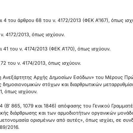
αι 4 του άρθρου 68 του ν. 4172/2013 (ΦΕΚ Α’167), όπως ισχ
 ν. 4172/2013, όπως ισχύουν.
αι 41 του ν. 4174/2013 (ΦΕΚ Α’170), όπως ισχύουν.
 72 του ν. 4174/2013, όπως ισχύουν.
αση Ανεξάρτητης Αρχής Δημοσίων Εσόδων» του Μέρους Πρ
ς δημοσιονομικών στόχων και διαρθρωτικών μεταρρυθμίσεω
41, όπως ισχύουν.
014 (Β’ 865, 1079 και 1846) απόφασης του Γενικού Γραμμ
κής διάρθρωσης και των αρμοδιοτήτων οργανικών μονάδω
ετονομασία ορισμένων από αυτές», όπως ισχύει, σε συνδ
389/2016.