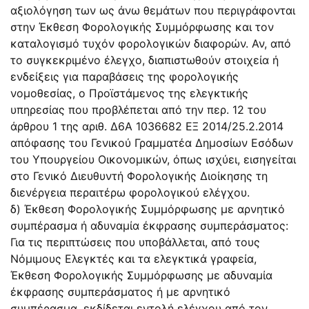
αξιολόγηση των ως άνω θεμάτων που περιγράφονται
στην Έκθεση Φορολογικής Συμμόρφωσης και τον
καταλογισμό τυχόν φορολογικών διαφορών. Αν, από
το συγκεκριμένο έλεγχο, διαπιστωθούν στοιχεία ή
ενδείξεις για παραβάσεις της φορολογικής
νομοθεσίας, ο Προϊστάμενος της ελεγκτικής
υπηρεσίας που προβλέπεται από την περ. 12 του
άρθρου 1 της αριθ. Δ6Α 1036682 ΕΞ 2014/25.2.2014
απόφασης του Γενικού Γραμματέα Δημοσίων Εσόδων
του Υπουργείου Οικονομικών, όπως ισχύει, εισηγείται
στο Γενικό Διευθυντή Φορολογικής Διοίκησης τη
διενέργεια περαιτέρω φορολογικού ελέγχου.
δ) Έκθεση Φορολογικής Συμμόρφωσης με αρνητικό
συμπέρασμα ή αδυναμία έκφρασης συμπεράσματος:
Για τις περιπτώσεις που υποβάλλεται, από τους
Νόμιμους Ελεγκτές και τα ελεγκτικά γραφεία,
Έκθεση Φορολογικής Συμμόρφωσης με αδυναμία
έκφρασης συμπεράσματος ή με αρνητικό
συμπέρασμα, εκδίδεται εντολή ελέγχου από τον