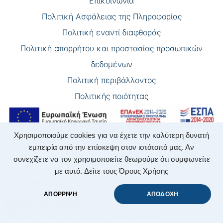
Επικοινωνία
Πολιτική Ασφάλειας της Πληροφορίας
Πολιτική εναντί διαφθοράς
Πολιτική απορρήτου και προστασίας προσωπικών
δεδομένων
Πολιτική περιβάλλοντος
Πολιτικής ποιότητας
Χρησιμοποιούμε cookies για να έχετε την καλύτερη δυνατή
Τελευταίες Δημοσιεύσεις
εμπειρία από την επίσκεψη στον ιστότοπό μας. Αν
συνεχίζετε να τον χρησιμοποιείτε θεωρούμε ότι συμφωνείτε
Παράταση της Καταληκτικής Προθεσμίας Υποβολής Φ...
με αυτό.
Δείτε τους Όρους Χρήσης
13 Ιουλίου 2026
ΑΠΟΡΡΙΨΗ
ΑΠΟΔΟΧΗ
Ψηφιακά πλέον η διαχείριση ναυλοσυμφώνων