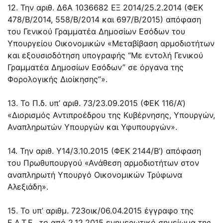
12. Την αριθ. Δ6Α 1036682 ΕΞ 2014/25.2.2014 (ΦΕΚ
478/Β/2014, 558/Β/2014 και 697/Β/2015) απόφαση
του Γενικού Γραμματέα Δημοσίων Εσόδων του
Υπουργείου Οικονομικών «Μεταβίβαση αρμοδιοτήτων
και εξουσιοδότηση υπογραφής “Με εντολή Γενικού
Γραμματέα Δημοσίων Εσόδων” σε όργανα της
Φορολογικής Διοίκησης”».
13. Το Π.δ. υπ’ αριθ. 73/23.09.2015 (ΦΕΚ 116/Α’)
«Διορισμός Αντιπροέδρου της Κυβέρνησης, Υπουργών,
Αναπληρωτών Υπουργών και Υφυπουργών».
14. Την αριθ. Υ14/3.10.2015 (ΦΕΚ 2144/Β’) απόφαση
του Πρωθυπουργού «Ανάθεση αρμοδιοτήτων στον
αναπληρωτή Υπουργό Οικονομικών Τρύφωνα
Αλεξιάδη».
15. Το υπ’ αριθμ. 723οικ/06.04.2015 έγγραφο της
Ε.Λ.Τ.Ε., το από 2.12.2015 ενημερωτικό σημείωμα της