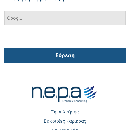
Εύρεση
Πλοήγηση
άρθρων
Όροι Χρήσης
Eυκαιρίες Καριέρας