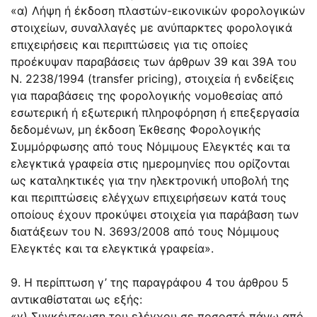
«α) Λήψη ή έκδοση πλαστών-εικονικών φορολογικών
στοιχείων, συναλλαγές με ανύπαρκτες φορολογικά
επιχειρήσεις και περιπτώσεις για τις οποίες
προέκυψαν παραβάσεις των άρθρων 39 και 39Α του
N. 2238/1994 (transfer pricing), στοιχεία ή ενδείξεις
για παραβάσεις της φορολογικής νομοθεσίας από
εσωτερική ή εξωτερική πληροφόρηση ή επεξεργασία
δεδομένων, μη έκδοση Έκθεσης Φορολογικής
Συμμόρφωσης από τους Νόμιμους Ελεγκτές και τα
ελεγκτικά γραφεία στις ημερομηνίες που ορίζονται
ως καταληκτικές για την ηλεκτρονική υποβολή της
και περιπτώσεις ελέγχων επιχειρήσεων κατά τους
οποίους έχουν προκύψει στοιχεία για παράβαση των
διατάξεων του N. 3693/2008 από τους Νόμιμους
Ελεγκτές και τα ελεγκτικά γραφεία».
9. Η περίπτωση γ’ της παραγράφου 4 του άρθρου 5
αντικαθίσταται ως εξής:
«γ) Συγκέντρωση του ελέγχου σε ποσοστό πάνω από