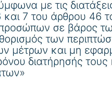
ύμφωνα με τις διατάξει
και 7 του άρθρου 46 τ
 προσώπων σε βάρος τ
αθορισμός των περιπτώσ
ων μέτρων και μη εφαρ
ρόνου διατήρησής τους
άτων»