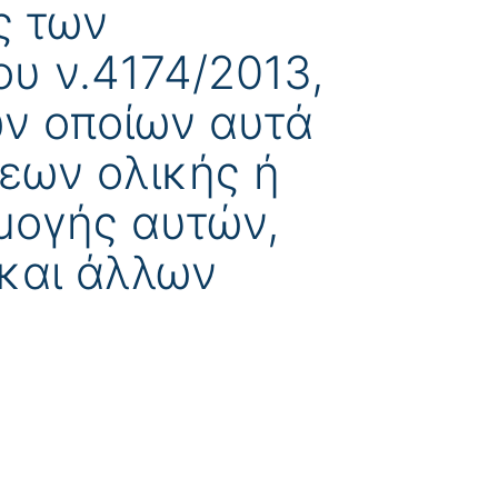
ς των
ου ν.4174/2013,
ων οποίων αυτά
εων ολικής ή
μογής αυτών,
 και άλλων