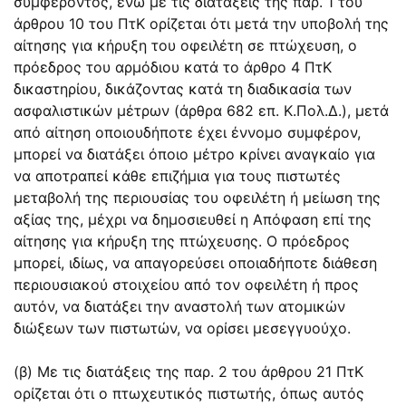
συμφέροντος, ενώ με τις διατάξεις της
παρ. 1 του
άρθρου 10
του ΠτΚ ορίζεται ότι μετά την υποβολή της
αίτησης για κήρυξη του οφειλέτη σε πτώχευση, ο
πρόεδρος του αρμόδιου κατά το
άρθρο 4
ΠτΚ
δικαστηρίου, δικάζοντας κατά τη διαδικασία των
ασφαλιστικών μέτρων (άρθρα 682 επ. Κ.Πολ.Δ.), μετά
από αίτηση οποιουδήποτε έχει έννομο συμφέρον,
μπορεί να διατάξει όποιο μέτρο κρίνει αναγκαίο για
να αποτραπεί κάθε επιζήμια για τους πιστωτές
μεταβολή της περιουσίας του οφειλέτη ή μείωση της
αξίας της, μέχρι να δημοσιευθεί η Απόφαση επί της
αίτησης για κήρυξη της πτώχευσης. Ο πρόεδρος
μπορεί, ιδίως, να απαγορεύσει οποιαδήποτε διάθεση
περιουσιακού στοιχείου από τον οφειλέτη ή προς
αυτόν, να διατάξει την αναστολή των ατομικών
διώξεων των πιστωτών, να ορίσει μεσεγγυούχο.
(β) Με τις διατάξεις της
παρ. 2 του άρθρου 21
ΠτΚ
ορίζεται ότι ο πτωχευτικός πιστωτής, όπως αυτός