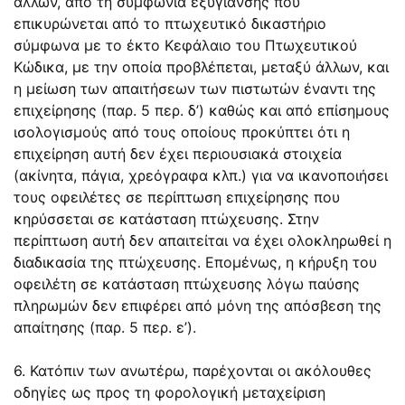
άλλων, από τη συμφωνία εξυγίανσης που
επικυρώνεται από το πτωχευτικό δικαστήριο
σύμφωνα με το έκτο Κεφάλαιο του Πτωχευτικού
Κώδικα, με την οποία προβλέπεται, μεταξύ άλλων, και
η μείωση των απαιτήσεων των πιστωτών έναντι της
επιχείρησης (παρ. 5 περ. δ’) καθώς και από επίσημους
ισολογισμούς από τους οποίους προκύπτει ότι η
επιχείρηση αυτή δεν έχει περιουσιακά στοιχεία
(ακίνητα, πάγια, χρεόγραφα κλπ.) για να ικανοποιήσει
τους οφειλέτες σε περίπτωση επιχείρησης που
κηρύσσεται σε κατάσταση πτώχευσης. Στην
περίπτωση αυτή δεν απαιτείται να έχει ολοκληρωθεί η
διαδικασία της πτώχευσης. Επομένως, η κήρυξη του
οφειλέτη σε κατάσταση πτώχευσης λόγω παύσης
πληρωμών δεν επιφέρει από μόνη της απόσβεση της
απαίτησης (παρ. 5 περ. ε’).
6. Κατόπιν των ανωτέρω, παρέχονται οι ακόλουθες
οδηγίες ως προς τη φορολογική μεταχείριση