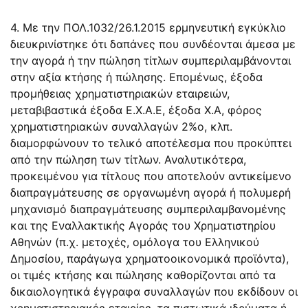
4. Με την ΠΟΛ.1032/26.1.2015 ερμηνευτική εγκύκλιο
διευκρινίστηκε ότι δαπάνες που συνδέονται άμεσα με
την αγορά ή την πώληση τίτλων συμπεριλαμβάνονται
στην αξία κτήσης ή πώλησης. Επομένως, έξοδα
προμήθειας χρηματιστηριακών εταιρειών,
μεταβιβαστικά έξοδα Ε.Χ.Α.Ε, έξοδα Χ.Α, φόρος
χρηματιστηριακών συναλλαγών 2%ο, κλπ.
διαμορφώνουν το τελικό αποτέλεσμα που προκύπτει
από την πώληση των τίτλων. Αναλυτικότερα,
προκειμένου για τίτλους που αποτελούν αντικείμενο
διαπραγμάτευσης σε οργανωμένη αγορά ή πολυμερή
μηχανισμό διαπραγμάτευσης συμπεριλαμβανομένης
και της Εναλλακτικής Αγοράς του Χρηματιστηρίου
Αθηνών (π.χ. μετοχές, ομόλογα του Ελληνικού
Δημοσίου, παράγωγα χρηματοοικονομικά προϊόντα),
οι τιμές κτήσης και πώλησης καθορίζονται από τα
δικαιολογητικά έγγραφα συναλλαγών που εκδίδουν οι
χρηματιστηριακές εταιρίες, τα πιστωτικά ιδρύματα ή