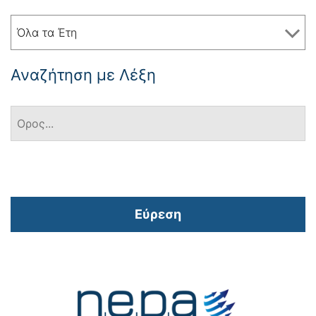
Όλα τα Έτη
Αναζήτηση με Λέξη
Εύρεση
Πλοήγηση
άρθρων