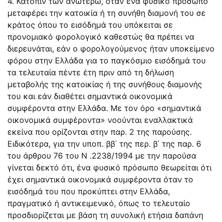
4. Κατόπιν των ανωτέρω, όταν ένα φυσικό πρόσωπο
μεταφέρει την κατοικία ή τη συνήθη διαμονή του σε
κράτος όπου το εισόδημά του υπόκειται σε
προνομιακό φορολογικό καθεστώς θα πρέπει να
διερευνάται, εάν ο φορολογούμενος ήταν υποκείμενο
φόρου στην Ελλάδα για το παγκόσμιο εισόδημά του
τα τελευταία πέντε έτη πριν από τη δήλωση
μεταβολής της κατοικίας ή της συνήθους διαμονής
του και εάν διαθέτει σημαντικά οικονομικά
συμφέροντα στην Ελλάδα. Με τον όρο «σημαντικά
οικονομικά συμφέροντα» νοούνται εναλλακτικά
εκείνα που ορίζονται στην παρ. 2 της παρούσης.
Ειδικότερα, για την υποπ. ββ΄ της περ. β΄ της παρ. 6
του άρθρου 76 του N .2238/1994 με την παρούσα
γίνεται δεκτό ότι, ένα φυσικό πρόσωπο θεωρείται ότι
έχει σημαντικά οικονομικά συμφέροντα όταν το
εισόδημά του που προκύπτει στην Ελλάδα,
πραγματικό ή αντικειμενικό, όπως το τελευταίο
προσδιορίζεται με βάση τη συνολική ετήσια δαπάνη