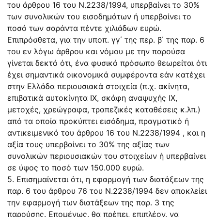
του άρθρου 16 του N.2238/1994, υπερβαίνει το 30%
των συνολικών του εισοδημάτων ή υπερβαίνει το
ποσό των σαράντα πέντε χιλιάδων ευρώ.
Επιπρόσθετα, για την υποπ. γγ΄ της περ. β΄ της παρ. 6
του εν λόγω άρθρου και νόμου με την παρούσα
γίνεται δεκτό ότι, ένα φυσικό πρόσωπο θεωρείται ότι
έχει σημαντικά οικονομικά συμφέροντα εάν κατέχει
στην Ελλάδα περιουσιακά στοιχεία (π.χ. ακίνητα,
επιβατικά αυτοκίνητα ΙΧ, σκάφη αναψυχής ΙΧ,
μετοχές, χρεώγραφα, τραπεζικές καταθέσεις κ.λπ.)
από τα οποία προκύπτει εισόδημα, πραγματικό ή
αντικειμενικό του άρθρου 16 του N.2238/1994 , και η
αξία τους υπερβαίνει το 30% της αξίας των
συνολικών περιουσιακών του στοιχείων ή υπερβαίνει
σε ύψος το ποσό των 150.000 ευρώ.
5. Επισημαίνεται ότι, η εφαρμογή των διατάξεων της
παρ. 6 του άρθρου 76 του N.2238/1994 δεν αποκλείει
την εφαρμογή των διατάξεων της παρ. 3 της
παρούσης. Επομένως, θα πρέπει, επιπλέον, να