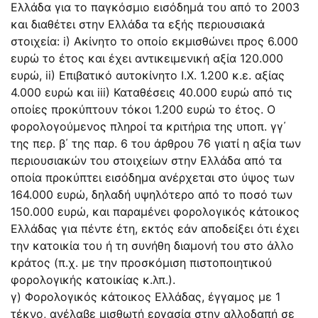
Ελλάδα για το παγκόσμιο εισόδημά του από το 2003
και διαθέτει στην Ελλάδα τα εξής περιουσιακά
στοιχεία: i) Ακίνητο το οποίο εκμισθώνει προς 6.000
ευρώ το έτος και έχει αντικειμενική αξία 120.000
ευρώ, ii) Επιβατικό αυτοκίνητο Ι.Χ. 1.200 κ.ε. αξίας
4.000 ευρώ και iii) Καταθέσεις 40.000 ευρώ από τις
οποίες προκύπτουν τόκοι 1.200 ευρώ το έτος. Ο
φορολογούμενος πληροί τα κριτήρια της υποπ. γγ΄
της περ. β΄ της παρ. 6 του άρθρου 76 γιατί η αξία των
περιουσιακών του στοιχείων στην Ελλάδα από τα
οποία προκύπτει εισόδημα ανέρχεται στο ύψος των
164.000 ευρώ, δηλαδή υψηλότερο από το ποσό των
150.000 ευρώ, και παραμένει φορολογικός κάτοικος
Ελλάδας για πέντε έτη, εκτός εάν αποδείξει ότι έχει
την κατοικία του ή τη συνήθη διαμονή του στο άλλο
κράτος (π.χ. με την προσκόμιση πιστοποιητικού
φορολογικής κατοικίας κ.λπ.).
γ) Φορολογικός κάτοικος Ελλάδας, έγγαμος με 1
τέκνο, ανέλαβε μισθωτή εργασία στην αλλοδαπή σε