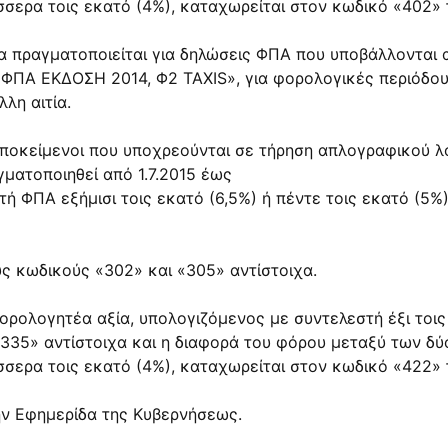
έσσερα τοις εκατό (4%), καταχωρείται στον κωδικό «402» 
α πραγματοποιείται για δηλώσεις ΦΠΑ που υποβάλλονται 
– ΦΠΑ ΕΚΔΟΣΗ 2014, Φ2 TAXIS», για φορολογικές περιόδους
λη αιτία.
υποκείμενοι που υποχρεούνται σε τήρηση απλογραφικού λο
γματοποιηθεί από 1.7.2015 έως
στή ΦΠΑ εξήμισι τοις εκατό (6,5%) ή πέντε τοις εκατό (
ς κωδικούς «302» και «305» αντίστοιχα.
ρολογητέα αξία, υπολογιζόμενος με συντελεστή έξι τοις 
35» αντίστοιχα και η διαφορά του φόρου μεταξύ των δύο 
έσσερα τοις εκατό (4%), καταχωρείται στον κωδικό «422»
ην Εφημερίδα της Κυβερνήσεως.