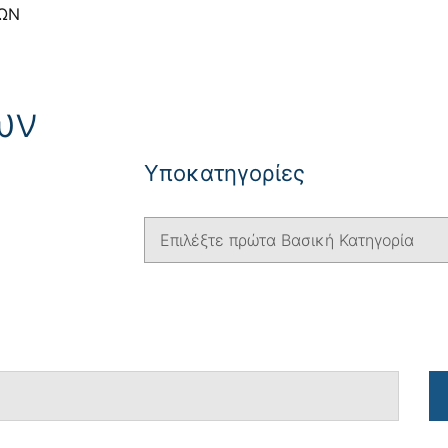
ΩΝ
ων
Yποκατηγορίες