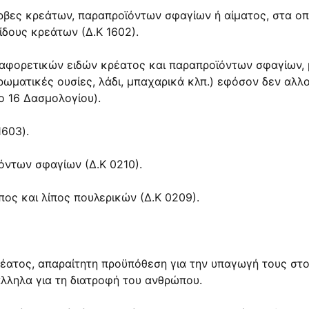
ρβες κρεάτων, παραπροϊόντων σφαγίων ή αίματος, στα ο
ίδους κρεάτων (Δ.Κ 1602).
αφορετικών ειδών κρέατος και παραπροϊόντων σφαγίων,
αρωματικές ουσίες, λάδι, μπαχαρικά κλπ.) εφόσον δεν αλ
 16 Δασμολογίου).
1603).
όντων σφαγίων (Δ.Κ 0210).
ίπος και λίπος πουλερικών (Δ.Κ 0209).
έατος, απαραίτητη προϋπόθεση για την υπαγωγή τους στ
άλληλα για τη διατροφή του ανθρώπου.