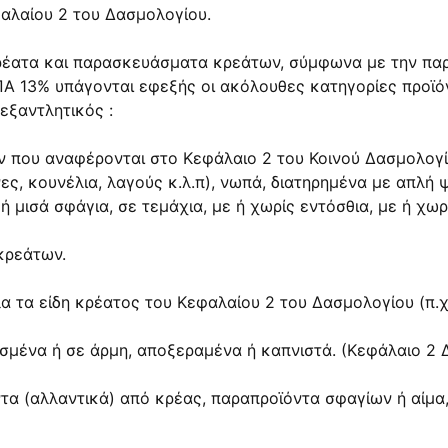
αλαίου 2 του Δασμολογίου.
ρέατα και παρασκευάσματα κρεάτων, σύμφωνα με την παρ
Α 13% υπάγονται εφεξής οι ακόλουθες κατηγορίες προϊόν
εξαντλητικός :
 που αναφέρονται στο Κεφάλαιο 2 του Κοινού Δασμολογίου
νες, κουνέλια, λαγούς κ.λ.π), νωπά, διατηρημένα με απλ
 μισά σφάγια, σε τεμάχια, με ή χωρίς εντόσθια, με ή χωρί
κρεάτων.
α τα είδη κρέατος του Κεφαλαίου 2 του Δασμολογίου (π.χ.
σμένα ή σε άρμη, αποξεραμένα ή καπνιστά. (Κεφάλαιο 2 
ντα (αλλαντικά) από κρέας, παραπροϊόντα σφαγίων ή αίμ