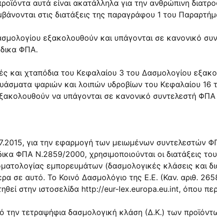
προϊόντα αυτά είναι ακατάλληλα για την ανθρώπινη διατρο
βάνονται στις διατάξεις της παραγράφου 1 του Παραρτήμα
ασμολογίου εξακολουθούν και υπάγονται σε κανονικό συ
ώδικα ΦΠΑ.
ιές και χταπόδια του Κεφαλαίου 3 του Δασμολογίου εξακ
άσματα ψαριών και λοιπών υδροβίων του Κεφαλαίου 16 τ
εξακολουθούν να υπάγονται σε κανονικό συντελεστή ΦΠΑ
.7.2015, για την εφαρμογή των μειωμένων συντελεστών Φ
δικα ΦΠΑ Ν.2859/2000, χρησιμοποιούνται οι διατάξεις του
ματολογίας εμπορευμάτων (δασμολογικές κλάσεις και δια
τερα σε αυτό. Το Κοινό Δασμολόγιο της Ε.Ε. (Καν. αριθ. 2
τηθεί στην ιστοσελίδα http://eur-lex.europa.eu.int, όπου π
ό την τετραψήφια δασμολογική κλάση (Δ.Κ.) των προϊόντω