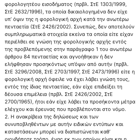
φορολογητέου εισοδήματος (πρβλ. ΣτΕ 1303/1999,
ΣτΕ 2632/1996), τα οποία δικαιολογημένα δεν είχε
υπ’ όψιν της η φορολογική αρχή κατά την ανωτέρω
πενταετία (ΣτΕ 2426/2002). Συνεπώς, δεν αποτελούν
συμπληρωματικά στοιχεία εκείνα τα οποία είτε είχαν
περιέλθει σε γνώση της φορολογικής αρχής εντός
της προβλεπόμενης στην παράγραφο 1 του ανωτέρω
άρθρου 84 πενταετίας και αγνοήθηκαν ή δεν
ελήφθησαν προσηκόντως υπ’όψιν από αυτήν (πρβλ.
ΣτΕ 3296/2008, ΣτΕ 2703/1997, ΣτΕ 2473/1996) είτε η
φορολογική αρχή όφειλε να έχει λάβει γνώση τους,
εντός της ίδιας πενταετίας, εάν είχε επιδείξει τη
δέουσα επιμέλεια (πρβλ. ΣτΕ 2426/2002, ΣτΕ
2700/1965), ήτοι εάν είχε λάβει τα προσήκοντα μέτρα
ελέγχου και έρευνας που προβλέπονται στο νόμο.
2. Η ανακρίβεια της δηλώσεως και των
συνυποβληθέντων με αυτήν ειδικών εντύπων και
καταστάσεων μπορεί να διαπιστώνεται καθ’
οιονδήποτε τρόπο, ένας εκ των οποίων είναι και η