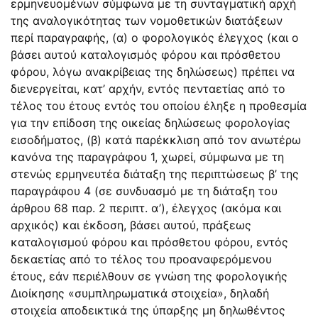
ερμηνευομένων σύμφωνα με τη συνταγματική αρχή
της αναλογικότητας των νομοθετικών διατάξεων
περί παραγραφής, (α) ο φορολογικός έλεγχος (και ο
βάσει αυτού καταλογισμός φόρου και πρόσθετου
φόρου, λόγω ανακρίβειας της δηλώσεως) πρέπει να
διενεργείται, κατ’ αρχήν, εντός πενταετίας από το
τέλος του έτους εντός του οποίου έληξε η προθεσμία
για την επίδοση της οικείας δηλώσεως φορολογίας
εισοδήματος, (β) κατά παρέκκλιση από τον ανωτέρω
κανόνα της παραγράφου 1, χωρεί, σύμφωνα με τη
στενώς ερμηνευτέα διάταξη της περιπτώσεως β’ της
παραγράφου 4 (σε συνδυασμό με τη διάταξη του
άρθρου 68 παρ. 2 περιπτ. α’), έλεγχος (ακόμα και
αρχικός) και έκδοση, βάσει αυτού, πράξεως
καταλογισμού φόρου και πρόσθετου φόρου, εντός
δεκαετίας από το τέλος του προαναφερόμενου
έτους, εάν περιέλθουν σε γνώση της φορολογικής
Διοίκησης «συμπληρωματικά στοιχεία», δηλαδή
στοιχεία αποδεικτικά της ύπαρξης μη δηλωθέντος