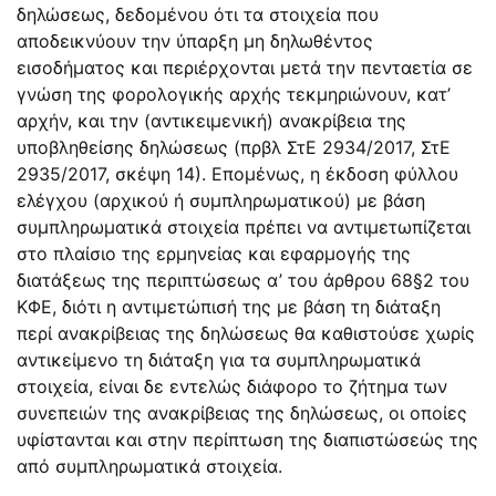
δηλώσεως, δεδομένου ότι τα στοιχεία που
αποδεικνύουν την ύπαρξη μη δηλωθέντος
εισοδήματος και περιέρχονται μετά την πενταετία σε
γνώση της φορολογικής αρχής τεκμηριώνουν, κατ’
αρχήν, και την (αντικειμενική) ανακρίβεια της
υποβληθείσης δηλώσεως (πρβλ ΣτΕ 2934/2017, ΣτΕ
2935/2017, σκέψη 14). Επομένως, η έκδοση φύλλου
ελέγχου (αρχικού ή συμπληρωματικού) με βάση
συμπληρωματικά στοιχεία πρέπει να αντιμετωπίζεται
στο πλαίσιο της ερμηνείας και εφαρμογής της
διατάξεως της περιπτώσεως α’ του άρθρου 68§2 του
ΚΦΕ, διότι η αντιμετώπισή της με βάση τη διάταξη
περί ανακρίβειας της δηλώσεως θα καθιστούσε χωρίς
αντικείμενο τη διάταξη για τα συμπληρωματικά
στοιχεία, είναι δε εντελώς διάφορο το ζήτημα των
συνεπειών της ανακρίβειας της δηλώσεως, οι οποίες
υφίστανται και στην περίπτωση της διαπιστώσεώς της
από συμπληρωματικά στοιχεία.