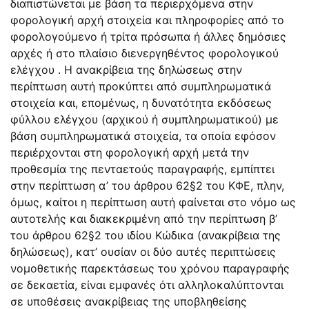
διαπιστώνεται με βάση τα περιερχόμενα στην
φορολογική αρχή στοιχεία και πληροφορίες από το
φορολογούμενο ή τρίτα πρόσωπα ή άλλες δημόσιες
αρχές ή στο πλαίσιο διενεργηθέντος φορολογικού
ελέγχου . Η ανακρίβεια της δηλώσεως στην
περίπτωση αυτή προκύπτει από συμπληρωματικά
στοιχεία και, επομένως, η δυνατότητα εκδόσεως
φύλλου ελέγχου (αρχικού ή συμπληρωματικού) με
βάση συμπληρωματικά στοιχεία, τα οποία εφόσον
περιέρχονται στη φορολογική αρχή μετά την
προθεσμία της πενταετούς παραγραφής, εμπίπτει
στην περίπτωση α’ του άρθρου 62§2 του ΚΦΕ, πλην,
όμως, καίτοι η περίπτωση αυτή φαίνεται στο νόμο ως
αυτοτελής και διακεκριμένη από την περίπτωση β’
του άρθρου 62§2 του ιδίου Κώδικα (ανακρίβεια της
δηλώσεως), κατ’ ουσίαν οι δύο αυτές περιπτώσεις
νομοθετικής παρεκτάσεως του χρόνου παραγραφής
σε δεκαετία, είναι εμφανές ότι αλληλοκαλύπτονται
σε υποθέσεις ανακρίβειας της υποβληθείσης