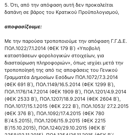
5. Ότι, από την απόφαση αυτή δεν προκαλείται
δαπάνη σε βάρος του Κρατικού Προϋπολογισμού,
αποφασίζουμε:
Με την παρούσα τροποποιούμε την απόφαση Γ.Γ.Δ.Ε.
ΠΟΛ.1022/7.1.2014
(ΦΕΚ 179 Β΄) «Υποβολή
καταστάσεων φορολογικών στοιχείων, για
διασταύρωση πληροφοριών», όπως ισχύει μετά την
τροποποίησή της από τις αποφάσεις του Γενικού
Γραμματέα Δημοσίων Εσόδων
ΠΟΛ.1072/7.3.2014
(ΦΕΚ 691 Β΄),
ΠΟΛ.1149/16.5.2014
(ΦΕΚ 1299 Β΄),
ΠΟΛ.1176/14.7.2014
(ΦΕΚ 1909 Β΄),
ΠΟΛ.1201/4.9.2014
(ΦΕΚ 2533 Β΄),
ΠΟΛ.1207/18.9.2014
(ΦΕΚ 2604 Β΄),
ΠΟΛ.1017/15.1.2015
(ΦΕΚ 222 Β΄),
ΠΟΛ.1053/ 27.2.2015
(ΦΕΚ 376 Β΄),
ΠΟΛ.1092/17.4.2015
(ΦΕΚ 780
Β΄/4.5.2015),
ΠΟΛ.1206/15.9.2015
(ΦΕΚ 2215
Β΄/15.10.2015),
ΠΟΛ.1240/29.10.2015
(ΦΕΚ Β΄
2358/03.11.2015),
ΠΟΛ.1254/26.11.2015
(ΦΕΚ Β΄/