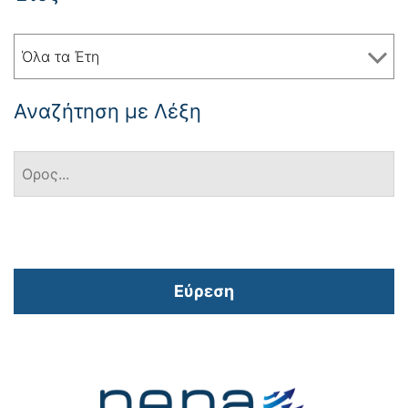
Όλα τα Έτη
Αναζήτηση με Λέξη
Εύρεση
Πλοήγηση
άρθρων