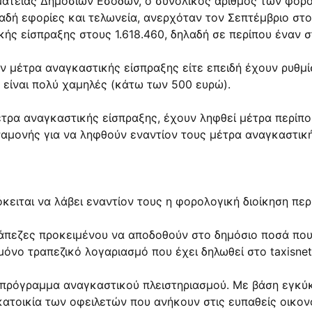
μματείας Δημοσίων Εσόδων, ο συνολικός αριθμός των φο
λαδή εφορίες και τελωνεία, ανερχόταν τον Σεπτέμβριο στ
κής είσπραξης στους 1.618.460, δηλαδή σε περίπου έναν σ
μέτρα αναγκαστικής είσπραξης είτε επειδή έχουν ρυθμίσει
ς είναι πολύ χαμηλές (κάτω των 500 ευρώ).
έτρα αναγκαστικής είσπραξης, έχουν ληφθεί μέτρα περίπο
αναμονής για να ληφθούν εναντίον τους μέτρα αναγκαστικ
ειται να λάβει εναντίον τους η φορολογική διοίκηση περ
άπεζες προκειμένου να αποδοθούν στο δημόσιο ποσά που 
μόνο τραπεζικό λογαριασμό που έχει δηλωθεί στο taxisnet
 πρόγραμμα αναγκαστικού πλειστηριασμού. Με βάση εγκύκ
 κατοικία των οφειλετών που ανήκουν στις ευπαθείς οικο