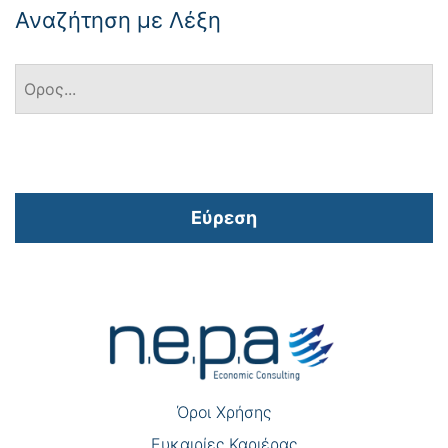
Αναζήτηση με Λέξη
Εύρεση
Πλοήγηση
άρθρων
Όροι Χρήσης
Eυκαιρίες Καριέρας