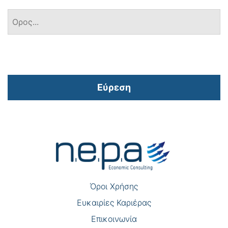
Εύρεση
Πλοήγηση
άρθρων
Όροι Χρήσης
Eυκαιρίες Καριέρας
Επικοινωνία