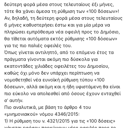
δεύτερη φορά μέσα στους τελευταίους έξι μήνες,
τότε θα χάνει άμεσα τη ρύθμιση των «100 δόσεων»!
Αν, δηλαδή, τη δεύτερη φορά μέσα στους τελευταίους
6 μήνες καθυστερήσει έστω και για μία μέρα να
πληρώσει εμπρόθεσμα νέα οφειλή προς το Δημόσιο,
θα τίθεται αυτόματα εκτός ρύθμισης «100 δόσεων»
για τις πιο παλιές οφειλές του.
Όπως γίνεται αντιληπτό, από το επόμενο έτος τα
πράγματα γίνονται ακόμη πιο δύσκολα για
εκατοντάδες χιλιάδες οφειλέτες του Δημοσίου,
καθώς όχι μόνο δεν υπάρχει περίπτωση να
νομοθετηθεί νέα ευνοϊκή ρύθμιση τύπου «100
δόσεων», αλλά ακόμη και η ήδη υφιστάμενη θα είναι
πιο εύκολο να απολεσθεί από όσους έχουν ενταχθεί
σ’ αυτήν.
Πιο αναλυτικά, με βάση το άρθρο 4 του
«μνημονιακού» νόμου 4346/2015:
1) Η ρύθμιση του ν. 4321/2015 για τις «100 δόσεις»
χάνεται εφόσον προκύψουν νέες οφειλές προς το