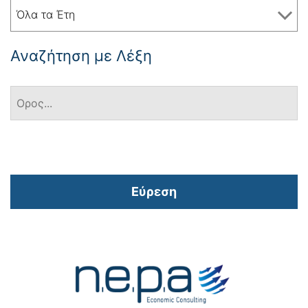
Όλα τα Έτη
Αναζήτηση με Λέξη
Εύρεση
Πλοήγηση
άρθρων