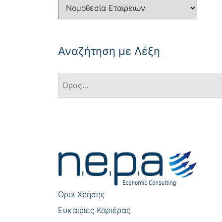
Αναζήτηση με Λέξη
Πλοήγηση
άρθρων
Όροι Χρήσης
Eυκαιρίες Καριέρας