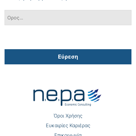
Εύρεση
Πλοήγηση
άρθρων
Όροι Χρήσης
Eυκαιρίες Καριέρας
Επικοινωνία