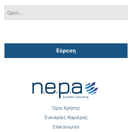
Εύρεση
Πλοήγηση
άρθρων
Όροι Χρήσης
Eυκαιρίες Καριέρας
Επικοινωνία