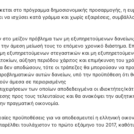
ίσκεται στο πρόγραμμα δημοσιονομικής προσαρμογής, η ε
ι να ισχύσει κατά γράμμα και χωρίς εξαιρέσεις, συμβάλλ
ύν στο μείζον πρόβλημα των μη εξυπηρετούμενων δανείων
 την άμεση μείωσή τους το επόμενο χρονικό διάστημα. Επ
μη εξυπηρετούμενων στεγαστικών και μη εξυπηρετούμεν
ιτοκίων, αύξηση περιόδου χάριτος και επιμήκυνση του χρ
α δεν αποδώσουν, τότε οι τράπεζες θα μπορούσαν να προ
προβληματικών αυτών δανείων, υπό την προϋπόθεση ότι 
βούν άμεσα σε περιορισμένης
πιχειρήσεων των οποίων αποδεδειγμένα οι ιδιοκτήτες/κάτ
εσης προς τους τελευταίους και θα ανακόψει την αυξητικ
ν πραγματική οικονομία.
ίες προϋποθέσεις για να αποδεσμευτεί η ελληνική οικονομ
 παρέλθει τουλάχιστον το πρώτο εξάμηνο του 2017, καθότ