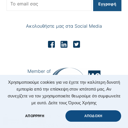
Εγγραφή
Ακολουθήστε μας στα Social Media
Member of
Χρησιμοποιούμε cookies για να έχετε την καλύτερη δυνατή
εμπειρία από την επίσκεψη στον ιστότοπό μας. Αν
συνεχίζετε να τον χρησιμοποιείτε θεωρούμε ότι συμφωνείτε
με αυτό.
Δείτε τους Όρους Χρήσης
Copyright 2022 Nepa - New Enterprising Progressive
ΑΠΟΡΡΙΨΗ
ΑΠΟΔΟΧΗ
Accounting.
|
Designed & Developed by
Zonepage