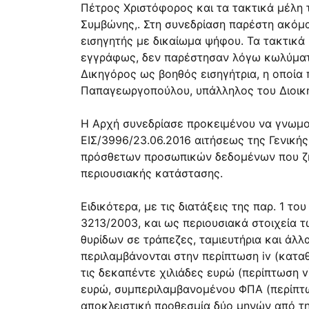
Πέτρος Χριστόφορος και τα τακτικά μέλη 
Συμβώνης,. Στη συνεδρίαση παρέστη ακόμ
εισηγητής με δικαίωμα ψήφου. Τα τακτικά
εγγράφως, δεν παρέστησαν λόγω κωλύματος
∆ικηγόρος ως βοηθός εισηγήτρια, η οποία 
Παπαγεωργοπούλου, υπάλληλος του ∆ιοικη
Η Αρχή συνεδρίασε προκειμένου να γνωμοδοτ
ΕΙΣ/3996/23.06.2016 αιτήσεως της Γενική
πρόσθετων προσωπικών δεδομένων που ζητ
περιουσιακής κατάστασης.
Ειδικότερα, με τις διατάξεις της παρ. 1 το
3213/2003, και ως περιουσιακά στοιχεία
θυρίδων σε τράπεζες, ταμιευτήρια και άλ
περιλαμβάνονται στην περίπτωση iv (καταθ
τις δεκαπέντε χιλιάδες ευρώ (περίπτωση v
ευρώ, συμπεριλαμβανομένου ΦΠΑ (περίπτωση
αποκλειστική προθεσμία δύο μηνών από τη δ