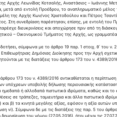
της Αρχής Λεωνίδας Κοτσαλής, Αναστάσιος – Ιωάννης Με
α, μετά από εντολή Προέδρου, το αναπληρωματικό μέλος
 μέλη της Αρχής Κων/νος Χριστοδούλου και Πέτρος Τσαν
. Στη συνεδρίαση παρέστησαν, επίσης, με εντολή του Προ
παρέσχε διευκρινίσεις και αποχώρησε πριν από τη διάσκε
τικού – Οικονομικού Τμήματος της Αρχής, ως γραμματέα
ήσει, σύμφωνα με το άρθρο 19 παρ. 1 στοιχ. θ΄ του ν. 247
ς Επιθεωρήτριας ∆ημόσιας ∆ιοίκησης προς την Αρχή σχετι
ούνται με τις διατάξεις του άρθρου 173 του ν. 4389/20
υ άρθρου 173 του ν. 4389/2016 αντικαθίσταται η περίπτωση 
 των υπόχρεων υποβολής δήλωσης περιουσιακής κατάσταση
λα ημεδαπά ή αλλοδαπά πιστωτικά ιδρύματα, καθώς και το
έσεις σε τράπεζες, ταμιευτήρια και άλλα πιστωτικά ιδρύ
) και β) τα κινητά μεγάλης αξίας, εφόσον η αξία αυτών υ
 vi). Σύμφωνα δε με τις διατάξεις της παρ. 5 του άρθρο
ημοσίευση του νόμου (27.05.2016), ήτοι μέχρι τις 27.07.2