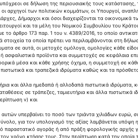
 υπόχρεοι σε δήλωση της περιουσιακής τους κατάστασης,
 οι αρχηγοί των πολιτικών κομμάτων, οι Υπουργοί, αναπλ
άρχες, ∆ήμαρχοι και όσοι διαχειρίζονται τα οικονομικά τ
λειτουργοί και τα μέλη του Νομικού Συμβουλίου του Κράτου
το άρθρο 173 παρ. 1 του ν. 4389/2016, το οποίο αντικατέ
ά στοιχεία τα οποία πρέπει να περιλαμβάνονται στη δήλω
ώματα σε αυτά, οι μετοχές ομόλογα, ομολογίες κάθε είδο
ά ή ασφαλιστικά προϊόντα και συμμετοχές σε κεφάλαια ε
ορικά μέσα και κάθε χρήσης όχημα, η συμμετοχή σε κάθε 
ιστωτικά και τραπεζικά ιδρύματα καθώς και τα πρόσθετα
τήρια και άλλα ημεδαπά ή αλλοδαπά πιστωτικά ιδρύματα,
αταθέσεις σε τράπεζες, ταμιευτήρια και άλλα πιστωτικά 
ερίπτωση v) και
ία αυτών υπερβαίνει το ποσό των τριάντα χιλιάδων ευρώ, 
σύνολο, για τον υπολογισμό της αξίας λαμβάνεται υπόψη 
κό παραστατικό αγοράς ή από πράξη φορολογικής αρχής γι
 τον χρόνο κτήσης τους. Στην περίπτωση κατά την οποία 