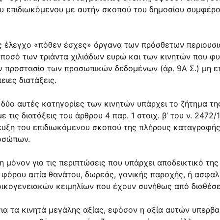
υ επιδιωκόμενου με αυτήν σκοπού του δημοσίου συμφέρο
ος έλεγχο «πόθεν έσχες» όργανα των πρόσθετων περιουσ
ο ποσό των τριάντα χιλιάδων ευρώ και των κινητών που φ
ν προστασία των προσωπικών δεδομένων (άρ. 9Α Σ.) μη 
ειες διατάξεις.
ις δύο αυτές κατηγορίες των κινητών υπάρχει το ζήτημα τ
τις διατάξεις του άρθρου 4 παρ. 1 στοιχ. β’ του ν. 2472/
τευξη του επιδιωκόμενου σκοπού της πλήρους καταγραφής
οσώπων.
μη μόνον για τις περιπτώσεις που υπάρχει αποδεικτικό τη
 φόρου αιτία θανάτου, δωρεάς, γονικής παροχής, ή ασφα
ί οικογενειακών κειμηλίων που έχουν συνήθως από διαθέσ
ια τα κινητά μεγάλης αξίας, εφόσον η αξία αυτών υπερβα