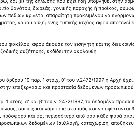
ρώ, και (ii) της δήλωσης που έχει ήδη υποβληθεί στην αρ
ιτία θανάτου, δωρεάς, γονικής παροχής ή προίκας, σύμφων
έων πεδίων κρίνεται απαραίτητη προκειμένου να εναρμονι
ρήματος, νόμου αυξημένης τυπικής ισχύος αφού αποτελεί
ου φακέλου, αφού άκουσε τον εισηγητή και τις διευκρινίσ
ξοδικής συζήτησης, εκδίδει την ακόλουθη
υ άρθρου 19 παρ. 1 στοιχ. θ΄ του ν.2472/1997 η Αρχή έχει
 στην επεξεργασία και προστασία δεδομένων προσωπικού
ρ. 1 στοιχ. α’ και β’ του ν. 2472/1997, τα δεδομένα προσ
μένους, σαφείς και νόμιμους σκοπούς και να υφίστανται 
, πρόσφορα και όχι περισσότερα από όσα κάθε φορά απαι
ν προσωπικών δεδομένων (συλλογή, καταχώριση, αποθήκευσ