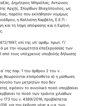
ταξάς, ∆ημήτριος Μπριόλας, Αντώνιος
 της Αρχής, Σπυρίδων Βλαχόπουλος, ως
τίλας, παρόλο που εκλήθησαν νομίμως
έδρου, η Καλλιόπη Καρβέλη, Ε.Ε.Π.-
ψη και τη λήψη απόφασης και η Ειρήνη
ς.
2/1997, επί της υπ’ αριθμ. πρωτ. Γ/
κά με την νομιμότητα επεξεργασίας των
16 από τους υπόχρεους υποβολής δήλωσης
α΄ της παρ. 1 του άρθρου 2 του ν.
ς θεωρούνται επιπρόσθετα α) η μίσθωση
 σύνολο των μετρητών που δεν
ματα), εφόσον το συνολικό ποσό υπερβαίνει
περβαίνει το ποσό των τριάντα χιλιάδων
υ 173 του ν. 4389/2016, προβλέπεται
016, για την έκδοση νέας κ.υ.α. των