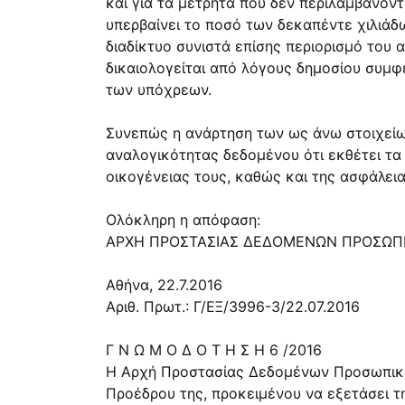
και για τα μετρητά που δεν περιλαμβάνοντ
υπερβαίνει το ποσό των δεκαπέντε χιλιάδω
διαδίκτυο συνιστά επίσης περιορισμό του
δικαιολογείται από λόγους δημοσίου συμφέ
των υπόχρεων.
Συνεπώς η ανάρτηση των ως άνω στοιχείων
αναλογικότητας δεδομένου ότι εκθέτει τ
οικογένειας τους, καθώς και της ασφάλεια
Ολόκληρη η απόφαση:
ΑΡΧΗ ΠΡΟΣΤΑΣΙΑΣ ∆Ε∆ΟΜΕΝΩΝ ΠΡΟΣΩΠ
Αθήνα, 22.7.2016
Αριθ. Πρωτ.: Γ/ΕΞ/3996-3/22.07.2016
Γ Ν Ω Μ Ο ∆ Ο Τ Η Σ Η 6 /2016
Η Αρχή Προστασίας ∆εδομένων Προσωπικού
Προέδρου της, προκειμένου να εξετάσει τ