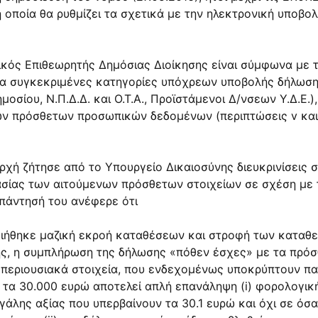
 οποία θα ρυθμίζει τα σχετικά με την ηλεκτρονική υποβ
ικός Επιθεωρητής ∆ημόσιας ∆ιοίκησης είναι σύμφωνα με τις
 για συγκεκριμένες κατηγορίες υπόχρεων υποβολής δήλωσ
σίου, Ν.Π.∆.∆. και Ο.Τ.Α., Προϊστάμενοι ∆/νσεων Υ.∆.Ε.)
ν πρόσθετων προσωπικών δεδομένων (περιπτώσεις v και vi
ρχή ζήτησε από το Υπουργείο ∆ικαιοσύνης διευκρινίσεις 
σίας των αιτούμενων πρόσθετων στοιχείων σε σχέση με 
 απάντησή του ανέφερε ότι
ποιήθηκε μαζική εκροή καταθέσεων και στροφή των κατα
ς, η συμπλήρωση της δήλωσης «πόθεν έσχες» με τα πρόσθ
ά περιουσιακά στοιχεία, που ενδεχομένως υποκρύπτουν π
 τα 30.000 ευρώ αποτελεί απλή επανάληψη (i) φορολογικ
γάλης αξίας που υπερβαίνουν τα 30.1 ευρώ και όχι σε όσ