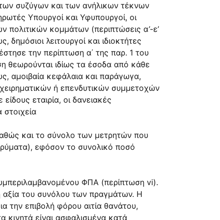
 των συζύγων και των ανήλικων τέκνων
ηρωτές Υπουργοί και Υφυπουργοί, οι
ων πολιτικών κομμάτων (περιπτώσεις α’-ε’
ς, δημόσιοι λειτουργοί και ιδιοκτήτες
στησε την περίπτωση α΄ της παρ. 1 του
ση θεωρούνται ιδίως τα έσοδα από κάθε
υς, αμοιβαία κεφάλαια και παράγωγα,
πιχειρηματικών ή επενδυτικών συμμετοχών
είδους εταιρία, οι δανειακές
 στοιχεία
 καθώς και το σύνολο των μετρητών που
ιδρύματα), εφόσον το συνολικό ποσό
συμπεριλαμβανομένου ΦΠΑ (περίπτωση vi).
η αξία του συνόλου των πραγμάτων. Η
α την επιβολή φόρου αιτία θανάτου,
τα κινητά είναι ασφαλισμένα κατά