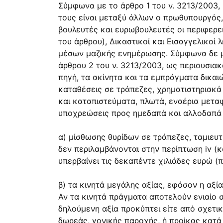
Σύμφωνα με το άρθρο 1 του ν. 3213/2003,
τους είναι μεταξύ άλλων ο πρωθυπουργός,
βουλευτές και ευρωβουλευτές οι περιφερει
του άρθρου), ∆ικαστικοί και Εισαγγελικοί 
μέσων μαζικής ενημέρωσης. Σύμφωνα δε με 
άρθρου 2 του ν. 3213/2003, ως περιουσιακ
πηγή, τα ακίνητα και τα εμπράγματα δικαι
καταθέσεις σε τράπεζες, χρηματιστηριακ
και καταπιστεύματα, πλωτά, εναέρια μεταφ
υποχρεώσεις προς ημεδαπά και αλλοδαπά π
α) μίσθωσης θυρίδων σε τράπεζες, ταμιευ
δεν περιλαμβάνονται στην περίπτωση iv (κ
υπερβαίνει τις δεκαπέντε χιλιάδες ευρώ (π
β) τα κινητά μεγάλης αξίας, εφόσον η αξ
Αν τα κινητά πράγματα αποτελούν ενιαίο 
δηλούμενη αξία προκύπτει είτε από σχετι
δωρεάς, γονικής παροχής, ή προίκας κατά