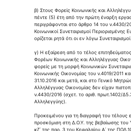
β) Στους Φορείς Κοινωνικής και Αλληλέγγ
πέντε (5) έτη από την πρώτη έναρξη εργασ
περιγράφονται στο άρθρο 14 του ν.4430/20
Κοινωνικοί Συνεταιρισμοί Περιορισμένης Ε
ορίζεται ρητά ότι οι εν λόγω Συνεταιρισμο
γ) Η εξαίρεση από το τέλος επιτηδεύματο
Φορέων Κοινωνικής και Αλληλέγγυας Οικον
φορείς με τη μορφή Κοινωνικών Συνεταιρ
Κοινωνικής Οικονομίας του ν.4019/2011 κα
31.10.2016 και μετά, και στο Γενικό Μητρ
Αλληλέγγυας Οικονομίας δεν είχαν πιστοπ
ν.4430/2016 (σχετ. το αριθ. πρωτ.1402/Δ5
Αλληλεγγύης).
Προκειμένου για τη διαγραφή του τέλους 
προσκόμιση στη Δ.Ο.Υ. της βεβαίωσης του
κζ΄ της παρ. 3 του Κεφαλαίου Α΄ της ΠΟΛ.