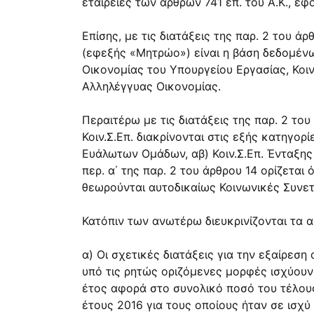
εταιρείες των άρθρων 741 επ. του Α.Κ., ε
Επίσης, με τις διατάξεις της παρ. 2 του 
(εφεξής «Μητρώο») είναι η βάση δεδομέν
Οικονομίας του Υπουργείου Εργασίας, Κοι
Αλληλέγγυας Οικονομίας.
Περαιτέρω με τις διατάξεις της παρ. 2 του
Κοιν.Σ.Επ. διακρίνονται στις εξής κατηγορί
Ευάλωτων Ομάδων, αβ) Κοιν.Σ.Επ. Ένταξης 
περ. α΄ της παρ. 2 του άρθρου 14 ορίζεται 
θεωρούνται αυτοδικαίως Κοινωνικές Συνετα
Κατόπιν των ανωτέρω διευκρινίζονται τα 
α) Οι σχετικές διατάξεις για την εξαίρεσ
υπό τις ρητώς οριζόμενες μορφές ισχύουν 
έτος αφορά στο συνολικό ποσό του τέλους
έτους 2016 για τους οποίους ήταν σε ισχύ 