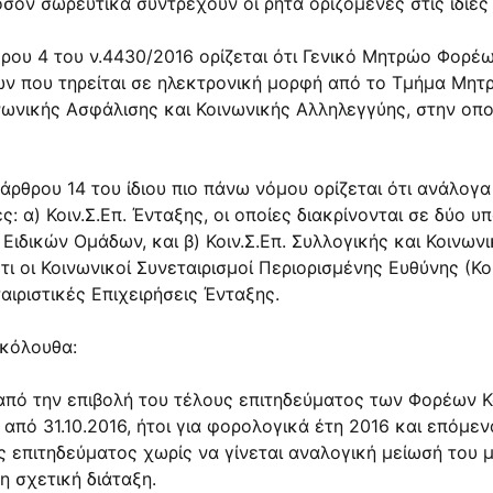
φόσον σωρευτικά συντρέχουν οι ρητά οριζόμενες στις ίδιες
άρθρου 4 του ν.4430/2016 ορίζεται ότι Γενικό Μητρώο Φορ
ων που τηρείται σε ηλεκτρονική μορφή από το Τμήμα Μη
νωνικής Ασφάλισης και Κοινωνικής Αλληλεγγύης, στην οπο
 άρθρου 14 του ίδιου πιο πάνω νόμου ορίζεται ότι ανάλογα
ες: α) Κοιν.Σ.Επ. Ένταξης, οι οποίες διακρίνονται σε δύο υ
Ειδικών Ομάδων, και β) Κοιν.Σ.Επ. Συλλογικής και Κοινωνι
ότι οι Κοινωνικοί Συνεταιρισμοί Περιορισμένης Ευθύνης (Κο
ιριστικές Επιχειρήσεις Ένταξης.
ακόλουθα:
η από την επιβολή του τέλους επιτηδεύματος των Φορέων 
από 31.10.2016, ήτοι για φορολογικά έτη 2016 και επόμε
 επιτηδεύματος χωρίς να γίνεται αναλογική μείωσή του 
η σχετική διάταξη.