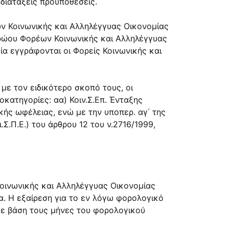
 διατάξεις προϋποθέσεις.
έων Κοινωνικής και Αλληλέγγυας Οικονομίας
τρώου Φορέων Κοινωνικής και Αλληλέγγυας
ία εγγράφονται οι Φορείς Κοινωνικής και
 με τον ειδικότερο σκοπό τους, οι
ποκατηγορίες: αα) Κοιν.Σ.Επ. Ένταξης
κής ωφέλειας, ενώ με την υποπερ. αγ΄ της
ι.Σ.Π.Ε.) του άρθρου 12 του ν.2716/1999,
Κοινωνικής και Αλληλέγγυας Οικονομίας
να. Η εξαίρεση για το εν λόγω φορολογικό
με βάση τους μήνες του φορολογικού