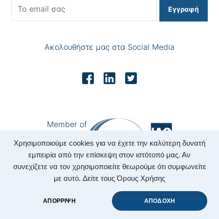
Εγγραφή
Ακολουθήστε μας στα Social Media
Member of
Χρησιμοποιούμε cookies για να έχετε την καλύτερη δυνατή
εμπειρία από την επίσκεψη στον ιστότοπό μας. Αν
συνεχίζετε να τον χρησιμοποιείτε θεωρούμε ότι συμφωνείτε
με αυτό.
Δείτε τους Όρους Χρήσης
Copyright 2022 Nepa - New Enterprising Progressive
ΑΠΟΡΡΙΨΗ
ΑΠΟΔΟΧΗ
Accounting.
|
Designed & Developed by
Zonepage