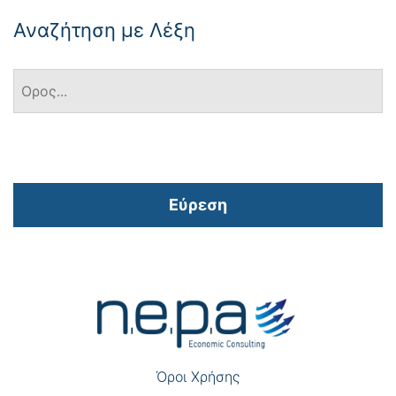
Αναζήτηση με Λέξη
Εύρεση
Πλοήγηση
άρθρων
Όροι Χρήσης