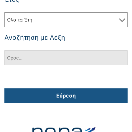
Όλα τα Έτη
Αναζήτηση με Λέξη
Εύρεση
Πλοήγηση
άρθρων