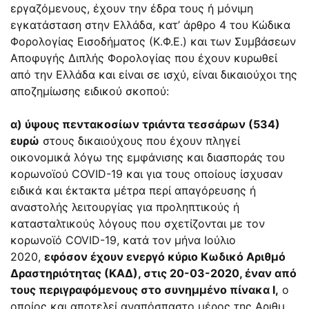
εργαζόμενους, έχουν την έδρα τους ή μόνιμη
εγκατάσταση στην Ελλάδα, κατ’ άρθρο 4 του Κώδικα
Φορολογίας Εισοδήματος (Κ.Φ.Ε.) και των Συμβάσεων
Αποφυγής Διπλής Φορολογίας που έχουν κυρωθεί
από την Ελλάδα και είναι σε ισχύ, είναι δικαιούχοι της
αποζημίωσης ειδικού σκοπού:
α)
ύψους πεντακοσίων τριάντα τεσσάρων (534)
ευρώ
στους δικαιούχους που έχουν πληγεί
οικονομικά λόγω της εμφάνισης και διασποράς του
κορωνοϊού COVID-19 και για τους οποίους ίσχυσαν
ειδικά και έκτακτα μέτρα περί απαγόρευσης ή
αναστολής λειτουργίας για προληπτικούς ή
κατασταλτικούς λόγους που σχετίζονται με τον
κορωνοϊό COVID-19, κατά τον μήνα Ιούλιο
2020,
εφόσον έχουν ενεργό κύριο Κωδικό Αριθμό
Δραστηριότητας (ΚΑΔ), στις 20-03-2020, έναν από
τους περιγραφόμενους στο συνημμένο πίνακα Ι,
ο
οποίος και αποτελεί αναπόσπαστο μέρος της Αριθμ.