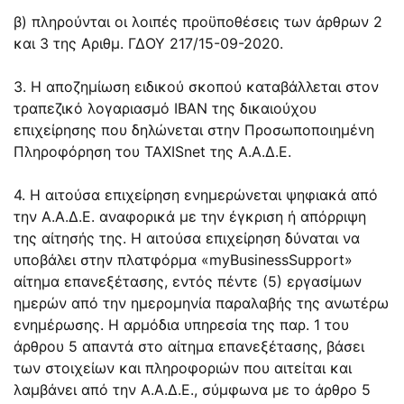
β) πληρούνται οι λοιπές προϋποθέσεις των άρθρων 2
και 3 της Αριθμ. ΓΔΟΥ 217/15-09-2020.
3. Η αποζημίωση ειδικού σκοπού καταβάλλεται στον
τραπεζικό λογαριασμό ΙΒΑΝ της δικαιούχου
επιχείρησης που δηλώνεται στην Προσωποποιημένη
Πληροφόρηση του TAXISnet της Α.Α.Δ.Ε.
4. Η αιτούσα επιχείρηση ενημερώνεται ψηφιακά από
την Α.Α.Δ.Ε. αναφορικά με την έγκριση ή απόρριψη
της αίτησής της. Η αιτούσα επιχείρηση δύναται να
υποβάλει στην πλατφόρμα «myBusinessSupport»
αίτημα επανεξέτασης, εντός πέντε (5) εργασίμων
ημερών από την ημερομηνία παραλαβής της ανωτέρω
ενημέρωσης. Η αρμόδια υπηρεσία της παρ. 1 του
άρθρου 5 απαντά στο αίτημα επανεξέτασης, βάσει
των στοιχείων και πληροφοριών που αιτείται και
λαμβάνει από την Α.Α.Δ.Ε., σύμφωνα με το άρθρο 5