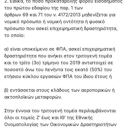
2. Ειδικά, το ποσό προκαταβολής φόρου εισοδήματος
του πρώτου εδαφίου της παρ. 1 των
άρθρων
69
και
71
του ν.
4172/2013
μηδενίζεται για
νομικό πρόσωπο ή νομική οντότητα ή φυσικό
πρόσωπο που ασκεί επιχειρηματική δραστηριότητα,
το οποίο:
α) είναι υποκείμενο σε ΦΠΑ, ασκεί επιχειρηματική
δραστηριότητα που ανήκει στον τριτογενή τομέα
και το τρίτο (3ο) τρίμηνο του 2019 αντιστοιχεί σε
ποσοστό άνω του πενήντα τοις εκατό (50%) του
ετήσιου κύκλου εργασιών ΦΠΑ του ίδιου έτους ή
β) εντάσσεται στους κλάδους των αεροπορικών ή
ακτοπλοϊκών μεταφορών.
Στην έννοια του τριτογενή τομέα περιλαμβάνονται
όλοι οι τομείς Ζ’ έως και ΙΘ’ της Εθνικής
Ονοματολογίας των Οικονομικών Δραστηριοτήτων