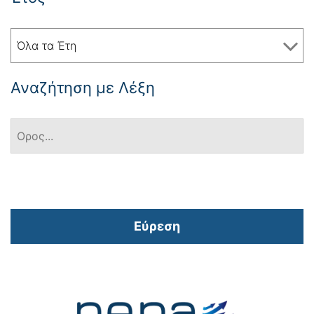
Όλα τα Έτη
Αναζήτηση με Λέξη
Εύρεση
Πλοήγηση
άρθρων