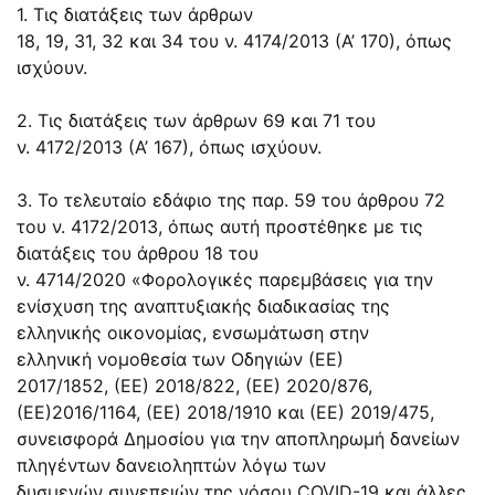
1. Τις διατάξεις των
άρθρων
18
,
19
,
31
,
32
και
34
του ν.
4174/2013
(Α’ 170), όπως
ισχύουν.
2. Τις διατάξεις των άρθρων
69
και
71
του
ν.
4172/2013
(Α’ 167), όπως ισχύουν.
3. Το τελευταίο εδάφιο της
παρ. 59
του άρθρου 72
του ν.
4172/2013
, όπως αυτή προστέθηκε με τις
διατάξεις του
άρθρου 18
του
ν.
4714/2020
«Φορολογικές παρεμβάσεις για την
ενίσχυση της αναπτυξιακής διαδικασίας της
ελληνικής οικονομίας, ενσωμάτωση στην
ελληνική νομοθεσία των Οδηγιών (ΕΕ)
2017/1852,
(ΕΕ) 2018/822
, (ΕΕ) 2020/876,
(ΕΕ)2016/1164,
(ΕΕ) 2018/1910
και (ΕΕ) 2019/475,
συνεισφορά Δημοσίου για την αποπληρωμή δανείων
πληγέντων δανειοληπτών λόγω των
δυσμενών συνεπειών της νόσου COVID-19 και άλλες