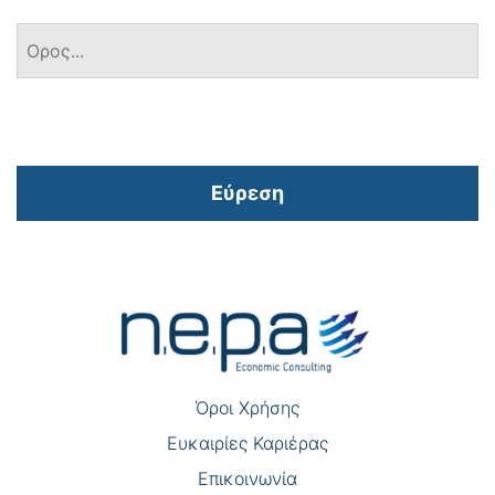
Εύρεση
Πλοήγηση
άρθρων
Όροι Χρήσης
Eυκαιρίες Καριέρας
Επικοινωνία