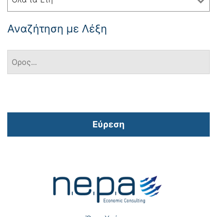
Αναζήτηση με Λέξη
Εύρεση
Πλοήγηση
άρθρων