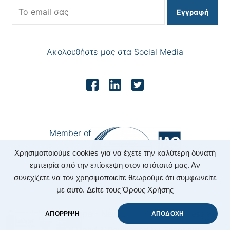
Εγγραφή
Ακολουθήστε μας στα Social Media
Member of
Χρησιμοποιούμε cookies για να έχετε την καλύτερη δυνατή
εμπειρία από την επίσκεψη στον ιστότοπό μας. Αν
συνεχίζετε να τον χρησιμοποιείτε θεωρούμε ότι συμφωνείτε
με αυτό.
Δείτε τους Όρους Χρήσης
Copyright 2022 Nepa - New Enterprising Progressive
ΑΠΟΡΡΙΨΗ
ΑΠΟΔΟΧΗ
Accounting.
|
Designed & Developed by
Zonepage