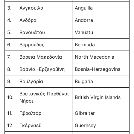
3.
Ανγκουίλα
Anguilla
4.
Ανδόρα
Andorra
5.
Βανουάτου
Vanuatu
6.
Βερμούδες
Bermuda
7.
Βόρεια Μακεδονία
North Macedonia
8.
Βοσνία -Ερζεγοβίνη
Bosnia-Herzegovina
9.
Βουλγαρία
Bulgaria
Βρετανικές Παρθένοι
10.
British Virgin Islands
Νήσοι
11.
Γιβραλτάρ
Gibraltar
12.
Γκέρνσεϋ
Guernsey