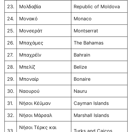
23.
Μολδαβία
Republic of Moldova
24.
Μονακό
Monaco
25.
Μονσεράτ
Montserrat
26.
Μπαχάμες
The Bahamas
27.
Μπαχρέϊν
Bahrain
28.
Μπελίζ
Belize
29.
Μποναίρ
Bonaire
30.
Ναουρού
Nauru
31.
Νήσοι Κέϋμαν
Cayman Islands
32.
Νήσοι Μάρσαλ
Marshall Islands
Νήσοι Τέρκς και
33.
Turks and Caicos