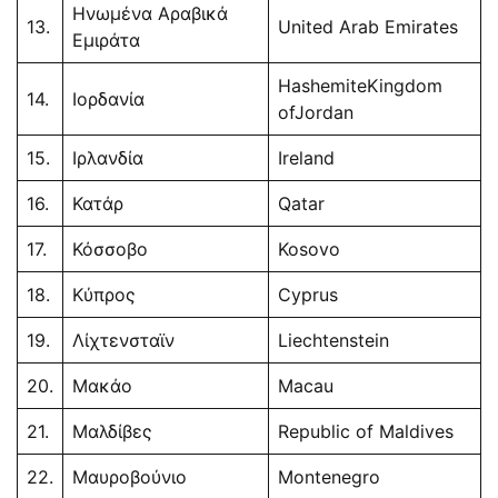
Ηνωμένα Αραβικά
13.
United Arab Emirates
Εμιράτα
HashemiteKingdom
14.
Ιορδανία
ofJordan
15.
Ιρλανδία
Ireland
16.
Κατάρ
Qatar
17.
Κόσσοβο
Kosovo
18.
Κύπρος
Cyprus
19.
Λίχτενσταϊν
Liechtenstein
20.
Μακάο
Macau
21.
Μαλδίβες
Republic of Maldives
22.
Μαυροβούνιο
Montenegro