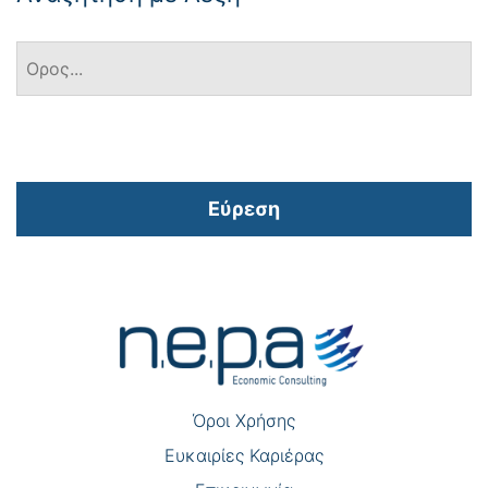
Εύρεση
Πλοήγηση
άρθρων
Όροι Χρήσης
Eυκαιρίες Καριέρας