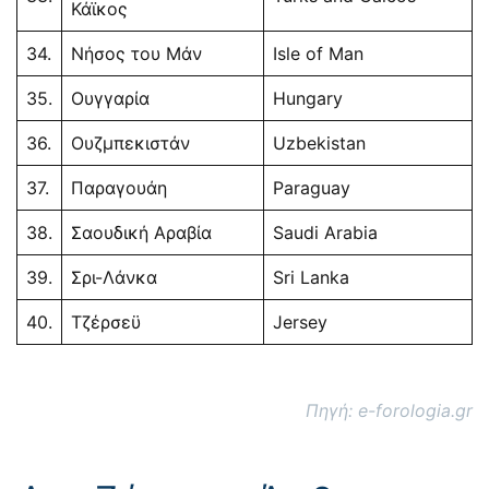
Κάϊκος
34.
Νήσος του Μάν
Isle of Man
35.
Ουγγαρία
Hungary
36.
Ουζμπεκιστάν
Uzbekistan
37.
Παραγουάη
Paraguay
38.
Σαουδική Αραβία
Saudi Arabia
39.
Σρι-Λάνκα
Sri Lanka
40.
Τζέρσεϋ
Jersey
Πηγή: e-forologia.gr