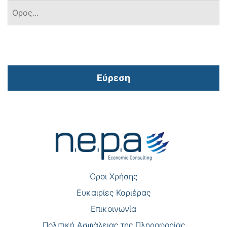
Εύρεση
Πλοήγηση
άρθρων
Όροι Χρήσης
Eυκαιρίες Καριέρας
Επικοινωνία
Πολιτική Ασφάλειας της Πληροφορίας