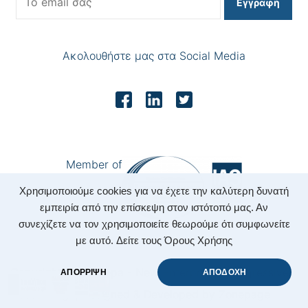
Εγγραφή
Ακολουθήστε μας στα Social Media
Member of
Χρησιμοποιούμε cookies για να έχετε την καλύτερη δυνατή
εμπειρία από την επίσκεψη στον ιστότοπό μας. Αν
συνεχίζετε να τον χρησιμοποιείτε θεωρούμε ότι συμφωνείτε
με αυτό.
Δείτε τους Όρους Χρήσης
Copyright 2022 Nepa - New Enterprising Progressive
ΑΠΟΡΡΙΨΗ
ΑΠΟΔΟΧΗ
Accounting.
|
Designed & Developed by
Zonepage