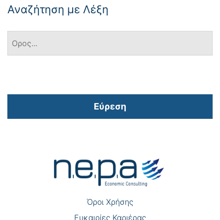
Αναζήτηση με Λέξη
Εύρεση
Πλοήγηση
άρθρων
Όροι Χρήσης
Eυκαιρίες Καριέρας