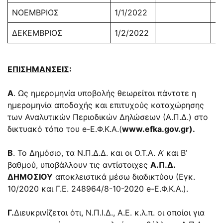
ΝΟΕΜΒΡΙΟΣ
1/1/2022
3
ΔΕΚΕΜΒΡΙΟΣ
1/2/2022
2
ΕΠΙΣΗΜΑΝΣΕΙΣ
:
Α
. Ως ημερομηνία υποβολής θεωρείται πάντοτε η
ημερομηνία αποδοχής και επιτυχούς καταχώρησης
των Αναλυτικών Περιοδικών Δηλώσεων (Α.Π.Δ.) στο
δικτυακό τόπο του e-Ε.Φ.Κ.Α.(
www.efka.gov.gr
)
.
Β
. Το Δημόσιο, τα Ν.Π.Δ.Δ. και οι Ο.Τ.Α. Α’ και Β’
βαθμού, υποβάλλουν τις αντίστοιχες
Α.Π.Δ.
ΔΗΜΟΣΙΟΥ
αποκλειστικά μέσω διαδικτύου (Εγκ.
10/2020 και Γ.Ε. 248964/8-10-2020 e-Ε.Φ.Κ.Α.).
Γ.
Διευκρινίζεται ότι, Ν.Π.Ι.Δ., Α.Ε. κ.λ.π. οι οποίοι για