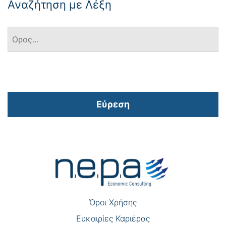
Αναζήτηση με Λέξη
Εύρεση
Πλοήγηση
άρθρων
Όροι Χρήσης
Eυκαιρίες Καριέρας